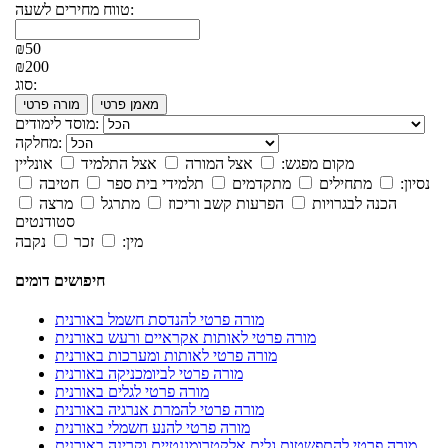
טווח מחירים לשעה:
₪50
₪200
סוג:
מאמן פרטי
מורה פרטי
מוסד לימודים:
מחלקה:
מקום מפגש:
אצל המורה
אצל התלמיד
אונליין
נסיון:
מתחילים
מתקדמים
תלמידי בית ספר
חטיבה
הכנה לבגרויות
הפרעות קשב וריכוז
מתרגל
מרצה
סטודנטים
מין:
זכר
נקבה
חיפושים דומים
מורה פרטי להנדסת חשמל באורנית
מורה פרטי לאותות אקראיים ורעש באורנית
מורה פרטי לאותות ומערכות באורנית
מורה פרטי לביומכניקה באורנית
מורה פרטי לגלים באורנית
מורה פרטי להמרת אנרגיה באורנית
מורה פרטי להנע חשמלי באורנית
מורה פרטי להתפשטות גלים אלקטרומגנטיים וקרינה באורנית