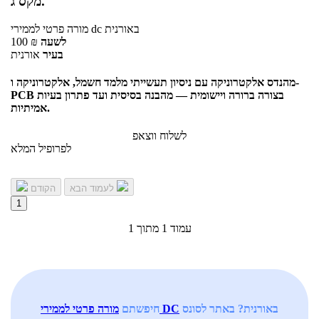
מקס ג.
באורנית
לממירי dc
מורה פרטי
לשעה
₪
100
בעיר
אורנית
מהנדס אלקטרוניקה עם ניסיון תעשייתי מלמד חשמל, אלקטרוניקה ו-
PCB בצורה ברורה ויישומית — מהבנה בסיסית ועד פתרון בעיות
אמיתיות.
לשלוח ווצאפ
לפרופיל המלא
לעמוד הבא
הקודם
1
עמוד 1 מתוך 1
באורנית? באתר לסונס
מורה פרטי לממירי DC
חיפשתם