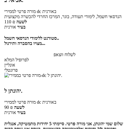
אביאל ב.
באורנית
לממירי dc
מורה פרטי
הנדסאי חשמל, לימודי תעודה, בוגר, המרכז החרדי להכשרה מקצועית
לשעה
₪
110
בעיר
אורנית
סטודנט ללימודי הנדסאי חשמל..
מצויו בהסברה ותירגול...
לשלוח ווצאפ
לפרופיל המלא
אונליין
פרונטלי
יהונתן ל.
באורנית
לממירי dc
מורה פרטי
לשעה
₪
90
בעיר
אורנית
שלום שמי יהונתן, אני מורה פרטי. סיימתי 5 יחידות מתמטיקה, אנגלית
ופיזיקה ו10 יחידות אלקטרוניקה בהצטיינות. בנוסף אני עוסק רבות