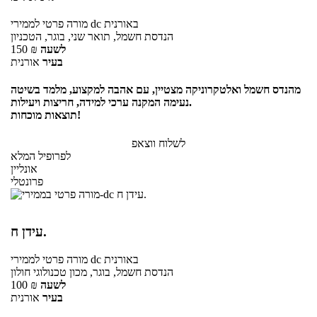
באורנית
לממירי dc
מורה פרטי
הנדסת חשמל, תואר שני, בוגר, הטכניון
לשעה
₪
150
בעיר
אורנית
מהנדס חשמל ואלטקרוניקה מצטיין, עם אהבה למקצוע, מלמד בשיטה
נעימה המקנה ערכי למידה, חריצות ויעילות.
תוצאות מוכחות!
לשלוח ווצאפ
לפרופיל המלא
אונליין
פרונטלי
עידן ח.
באורנית
לממירי dc
מורה פרטי
הנדסת חשמל, בוגר, מכון טכנולוגי חולון
לשעה
₪
100
בעיר
אורנית