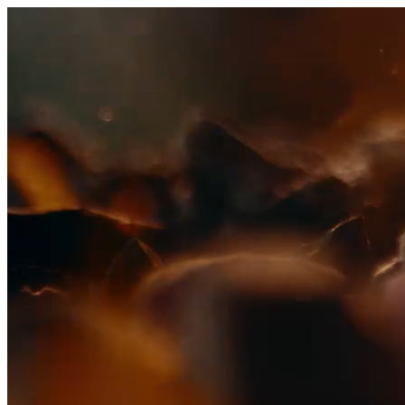
היום לומדים
משהו חדש.
מצאו מורה
הצטרפות מורים פרטיים
שירות לקוחות
על הצוות שלנו :)
משרות פתוחות
התחברות
כל הזכויות שמורות 2026 © Lessoons
חיפוש
המורים הטובים
בישראל, במקום אחד.