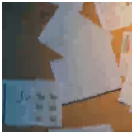
היום לומדים
משהו חדש.
מצאו מורה
הצטרפות מורים פרטיים
שירות לקוחות
על הצוות שלנו :)
משרות פתוחות
התחברות
כל הזכויות שמורות 2026 © Lessoons
חיפוש
המורים הטובים
בישראל, במקום אחד.