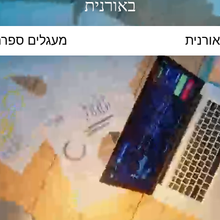
באורנית
הקלידו נושא לימוד...
ללמוד
ללמוד אונליין
פרונטלי
ת קשב וריכוז
השכלה גבוהה
תיכון
יסודי
כל המ
כלי סינון