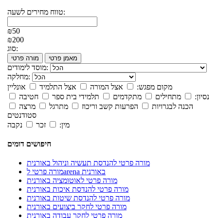
טווח מחירים לשעה:
₪50
₪200
סוג:
מאמן פרטי
מורה פרטי
מוסד לימודים:
מחלקה:
מקום מפגש:
אצל המורה
אצל התלמיד
אונליין
נסיון:
מתחילים
מתקדמים
תלמידי בית ספר
חטיבה
הכנה לבגרויות
הפרעות קשב וריכוז
מתרגל
מרצה
סטודנטים
מין:
זכר
נקבה
חיפושים דומים
מורה פרטי להנדסת תעשיה וניהול באורנית
מורה פרטי לarena באורנית
מורה פרטי לאוטומציה באורנית
מורה פרטי להנדסת איכות באורנית
מורה פרטי להנדסת שיטות באורנית
מורה פרטי לחקר ביצועים באורנית
מורה פרטי לחקר עבודה באורנית