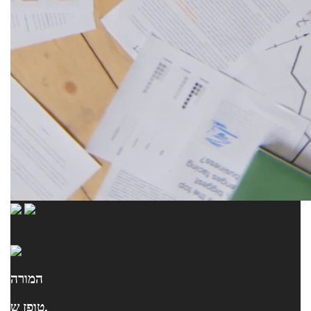
המורה
טופז ש.