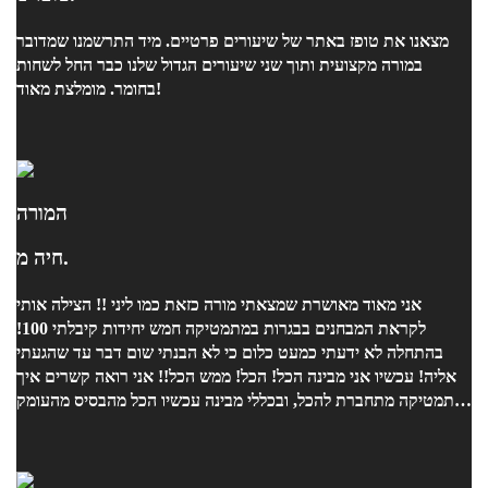
מצאנו את טופז באתר של שיעורים פרטיים. מיד התרשמנו שמדובר
במורה מקצועית ותוך שני שיעורים הגדול שלנו כבר החל לשחות
בחומר. מומלצת מאוד!
המורה
חיה מ.
אני מאוד מאושרת שמצאתי מורה כזאת כמו ליני !! הצילה אותי
לקראת המבחנים בבגרות במתמטיקה חמש יחידות קיבלתי 100!
בהתחלה לא ידעתי כמעט כלום כי לא הבנתי שום דבר עד שהגעתי
אליה! עכשיו אני מבינה הכל! הכל! ממש הכל!! אני רואה קשרים איך
מתמטיקה מתחברת להכל, ובכללי מבינה עכשיו הכל מהבסיס מהעומק
של הדברים! ויכולה לפתור באמת כל תרגיל מאוד מהר ונכון!! ובאמת
תודה ענקית ענקית למורה ליני! אחרי שעברתי אצל הרבה מורים את
האחת והיחידה שהצליחה לעזור לי!!!! תודה רבה !