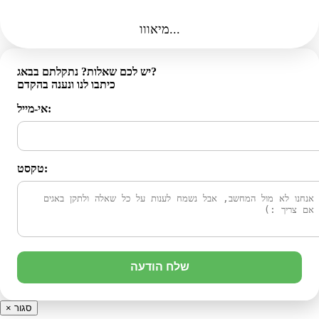
מיאווו...
יש לכם שאלות? נתקלתם בבאג?
כיתבו לנו ונענה בהקדם
אי-מייל:
טקסט:
שלח הודעה
סגור
×