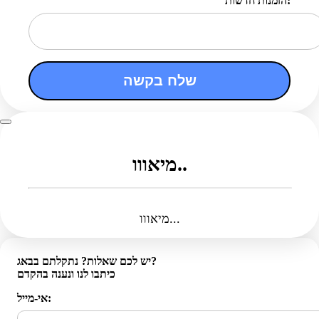
הזמנות חדשות:
שלח בקשה
מיאווו..
מיאווו...
יש לכם שאלות? נתקלתם בבאג?
כיתבו לנו ונענה בהקדם
אי-מייל: