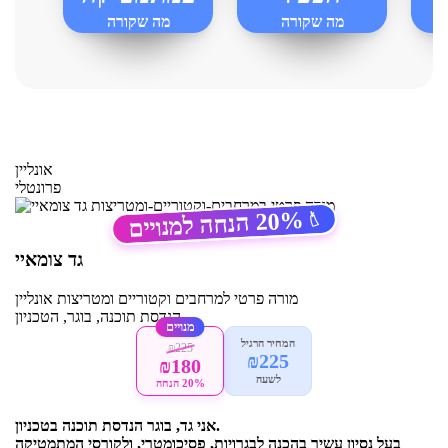
מה שקורה
מה שקורה
במרחבים-וקטוריים-ומטריצות
במרחבים-וקטוריים-ומטריצות
ות
אונליין
פרונטלי
20%
הנחה למנויים
🏷️
גד צומאיי
מורה פרטי
למרחבים וקטוריים ומטריצות
אונליין
הנדסת תוכנה, בוגר, הטכניון
מנויים
המחיר הרגיל
₪225
₪225
₪180
לשעה
20% הנחה
אני גד, בוגר הנדסת תוכנה בטכניון.
בעל נסיון עשיר בהכנה לבגרויות, פסיכומטרי, ולקורסי המתמטיקה