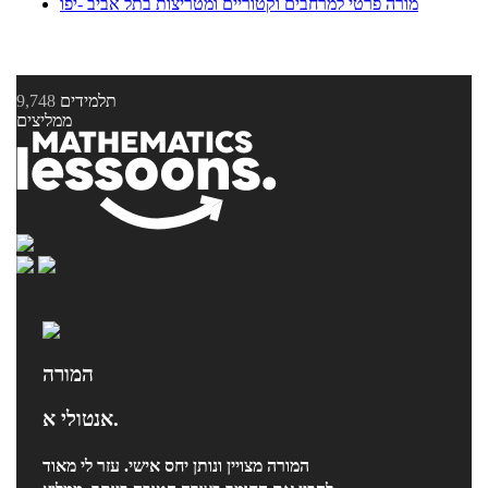
מורה פרטי למרחבים וקטוריים ומטריצות בתל אביב -יפו
תלמידים
9,748
ממליצים
המורה
אנטולי א.
המורה מצויין ונותן יחס אישי. עזר לי מאוד