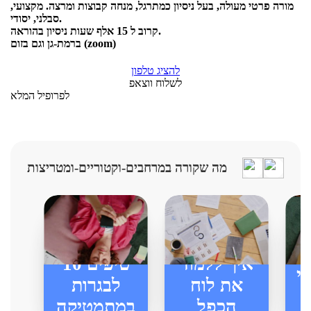
מורה פרטי מעולה, בעל ניסיון כמתרגל, מנחה קבוצות ומרצה. מקצועי,
סבלני, יסודי.
קרוב ל 15 אלף שעות ניסיון בהוראה.
ברמת-גן וגם בזום (zoom)
להציג טלפון
לשלוח ווצאפ
לפרופיל המלא
מה שקורה במרחבים-וקטוריים-ומטריצות
איך ללמוד
10 טיפים
י
את לוח
לבגרות
הכפל
במתמטיקה