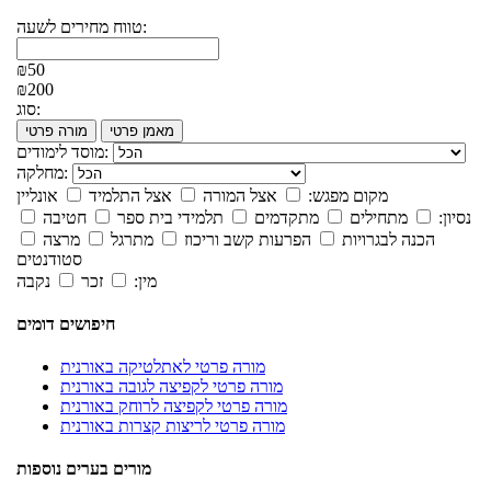
טווח מחירים לשעה:
₪50
₪200
סוג:
מאמן פרטי
מורה פרטי
מוסד לימודים:
מחלקה:
מקום מפגש:
אצל המורה
אצל התלמיד
אונליין
נסיון:
מתחילים
מתקדמים
תלמידי בית ספר
חטיבה
הכנה לבגרויות
הפרעות קשב וריכוז
מתרגל
מרצה
סטודנטים
מין:
זכר
נקבה
חיפושים דומים
מורה פרטי לאתלטיקה באורנית
מורה פרטי לקפיצה לגובה באורנית
מורה פרטי לקפיצה לרוחק באורנית
מורה פרטי לריצות קצרות באורנית
מורים בערים נוספות