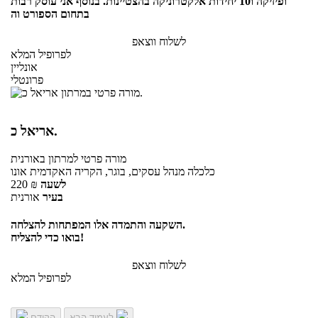
ופיזיקה ו10 יחידות אלקטרוניקה בהצטיינות. בנוסף אני עוסק רבות
בתחום הספורט וה
לשלוח ווצאפ
לפרופיל המלא
אונליין
פרונטלי
אריאל כ.
מורה פרטי
למרתון
באורנית
כלכלה מנהל עסקים, בוגר, הקריה האקדמית אונו
לשעה
₪
220
בעיר
אורנית
השקעה והתמדה אלו המפתחות להצלחה.
בואו כדי להצליח!
לשלוח ווצאפ
לפרופיל המלא
לעמוד הבא
הקודם