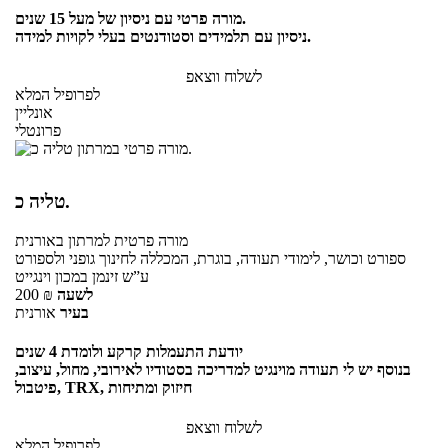
מורה פרטי עם ניסיון של מעל 15 שנים.
ניסיון עם תלמידים וסטודנטים בעלי לקויות למידה.
לשלוח ווצאפ
לפרופיל המלא
אונליין
פרונטלי
טליה כ.
מורה פרטית
למרתון
באורנית
ספורט וכושר, לימודי תעודה, בוגרת, המכללה לחינוך גופני ולספורט
ע”ש זינמן במכון וינגייט
לשעה
₪
200
בעיר
אורנית
יודעת התעמלות קרקע ולומדת 4 שנים
בנוסף יש לי תעודה מוינגיט למדריכה בסטודיו לאירובי, מחול, עיצוב,
פיטבול, TRX, חיזוק ומתיחות
לשלוח ווצאפ
לפרופיל המלא