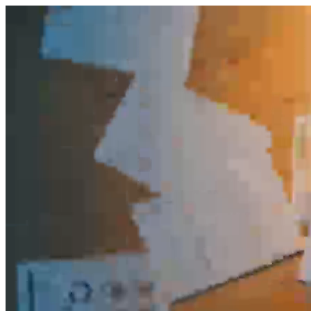
היום לומדים
משהו חדש.
מצאו מורה
הצטרפות מורים פרטיים
שירות לקוחות
על הצוות שלנו :)
משרות פתוחות
התחברות
כל הזכויות שמורות 2026 © Lessoons
חיפוש
המורים הטובים
בישראל, במקום אחד.