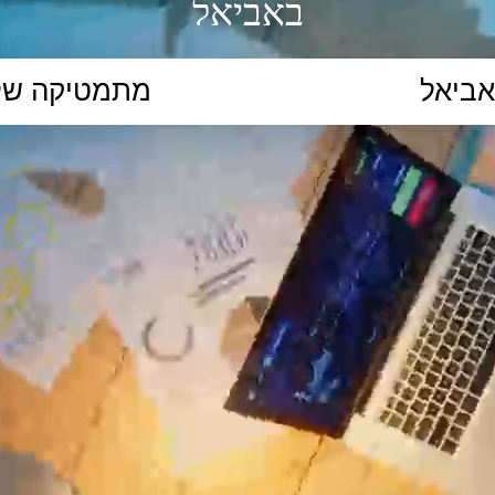
באביאל
הקלידו נושא לימוד...
ללמוד
ללמוד אונליין
פרונטלי
ת קשב וריכוז
השכלה גבוהה
תיכון
יסודי
כל המ
כלי סינון