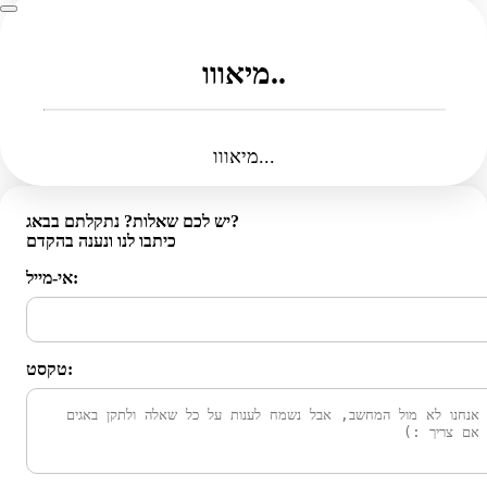
מיאווו..
מיאווו...
יש לכם שאלות? נתקלתם בבאג?
כיתבו לנו ונענה בהקדם
אי-מייל:
טקסט: