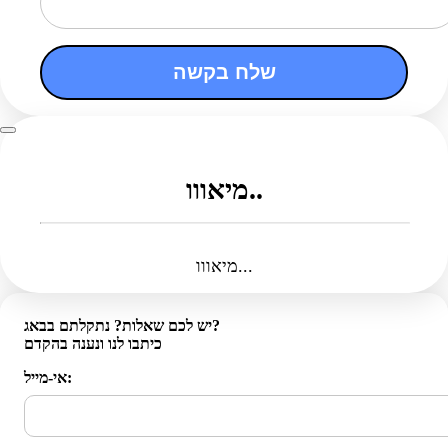
שלח בקשה
מיאווו..
מיאווו...
יש לכם שאלות? נתקלתם בבאג?
כיתבו לנו ונענה בהקדם
אי-מייל: