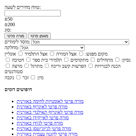
טווח מחירים לשעה:
₪50
₪200
סוג:
מאמן פרטי
מורה פרטי
מוסד לימודים:
מחלקה:
מקום מפגש:
אצל המורה
אצל התלמיד
אונליין
נסיון:
מתחילים
מתקדמים
תלמידי בית ספר
חטיבה
הכנה לבגרויות
הפרעות קשב וריכוז
מתרגל
מרצה
סטודנטים
מין:
זכר
נקבה
חיפושים דומים
מורה פרטי לאומנויות לחימה באורנית
מורה פרטי לאיגרוף באורנית
מורה פרטי לאיגרוף תאילנדי באורנית
מורה פרטי לאייקידו באורנית
מורה פרטי לג'ודו באורנית
מורה פרטי לג'יוג'יטסו באורנית
מורה פרטי להגנה עצמית באורנית