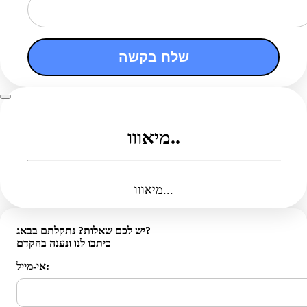
שלח בקשה
מיאווו..
מיאווו...
יש לכם שאלות? נתקלתם בבאג?
כיתבו לנו ונענה בהקדם
אי-מייל: