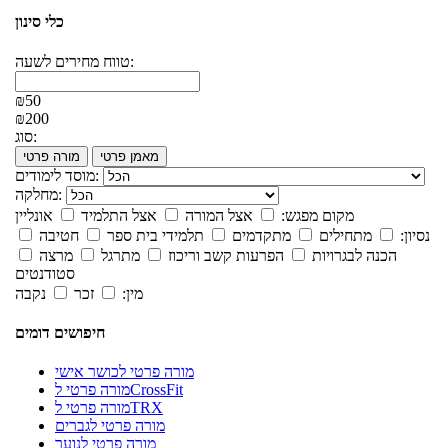
כלי סינון
טווח מחירים לשעה:
₪50
₪200
סוג:
מאמן פרטי
מורה פרטי
מוסד לימודים:
מחלקה:
מקום מפגש:
אצל המורה
אצל התלמיד
אונליין
נסיון:
מתחילים
מתקדמים
תלמידי בית ספר
חטיבה
הכנה לבגרויות
הפרעות קשב וריכוז
מתרגל
מרצה
סטודנטים
מין:
זכר
נקבה
חיפושים דומים
מורה פרטי לכושר אישי
מורה פרטי לCrossFit
מורה פרטי לTRX
מורה פרטי לגברים
מורה פרטי לנוער