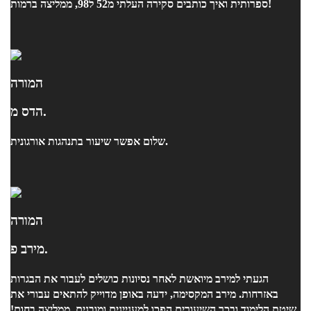
ספרותית ואיך כותבים סקירה העלתי מ52 ל98, ממליצה ברמות!
המורה
הדס מ.
שלום אפשר שיעור בתנהגות אורגונית.
המורה
מירב פ.
הגעתי למירב מיואשת לאחר נסיונות כושלים לעבור את הבגרות
באזרחות. מירב המקסימה, ידעה באופן מדוייק להתאים עבורי את
שיטת הלימוד ובכך השיעורים הפכו למעניינים ומובנים. ממליצה בחום!