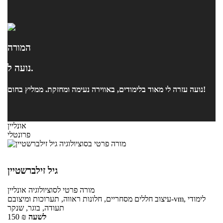
המורה
נועה ל.
נועה עזרה לי מאוד בלימודים, באווירה נעימה ומחזקת. ממליץ בחום!
אונליין
פרונטלי
גיל זילברשטיין
מורה פרטי
לסוציולוגיה
אונליין
עיצוב חללים מסחריים, חלונות ראווה, תערוכות ומיצובם-vm, לימודי
תעודה, בוגר, שנקר
לשעה
₪
150