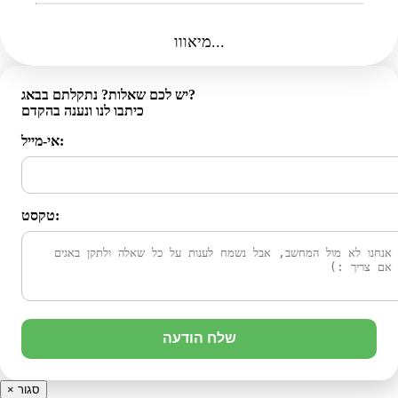
מיאווו...
יש לכם שאלות? נתקלתם בבאג?
כיתבו לנו ונענה בהקדם
אי-מייל:
טקסט:
שלח הודעה
סגור
×