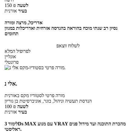
לשעה
₪
150
בעיר
אורנית
אדריכל, מרצה ומורה
נסיון רב שנתי מוכח בהוראה בהנדסה אזרחית ואדריכלות במגוון
תחומים
לשלוח ווצאפ
לפרופיל המלא
אונליין
פרונטלי
אלי נ.
מורה פרטי
לסטודיו מקס
באורנית
הנדסת תעשיה וניהול, בוגר, אוניברסיטת בן גוריון
לשעה
₪
100
בעיר
אורנית
לימוד 3Ds MAX עם מנוע VRAY מהכרת התוכנה ועד מידול פנים
ראליסטי.