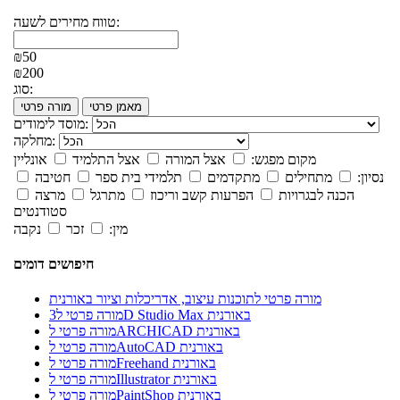
טווח מחירים לשעה:
₪50
₪200
סוג:
מאמן פרטי
מורה פרטי
מוסד לימודים:
מחלקה:
מקום מפגש:
אצל המורה
אצל התלמיד
אונליין
נסיון:
מתחילים
מתקדמים
תלמידי בית ספר
חטיבה
הכנה לבגרויות
הפרעות קשב וריכוז
מתרגל
מרצה
סטודנטים
מין:
זכר
נקבה
חיפושים דומים
מורה פרטי לתוכנות עיצוב, אדריכלות וציור באורנית
מורה פרטי ל3D Studio Max באורנית
מורה פרטי לARCHICAD באורנית
מורה פרטי לAutoCAD באורנית
מורה פרטי לFreehand באורנית
מורה פרטי לIllustrator באורנית
מורה פרטי לPaintShop באורנית