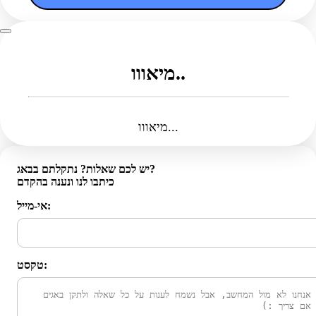
מיאווו..
מיאווו...
יש לכם שאלות? נתקלתם בבאג?
כיתבו לנו ונענה בהקדם
אי-מייל:
טקסט: