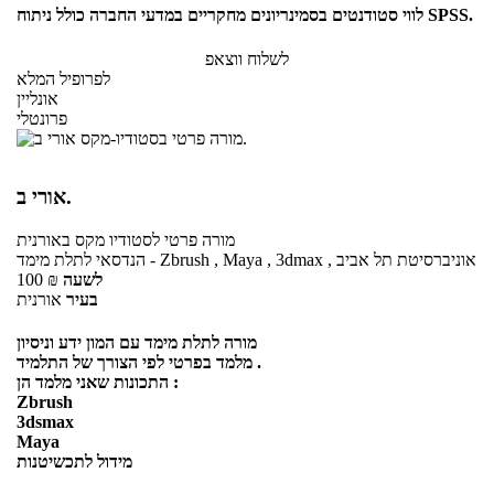
לווי סטודנטים בסמינריונים מחקריים במדעי החברה כולל ניתוח SPSS.
לשלוח ווצאפ
לפרופיל המלא
אונליין
פרונטלי
אורי ב.
מורה פרטי
לסטודיו מקס
באורנית
הנדסאי לתלת מימד - Zbrush , Maya , 3dmax , אוניברסיטת תל אביב
לשעה
₪
100
בעיר
אורנית
מורה לתלת מימד עם המון ידע וניסיון
מלמד בפרטי לפי הצורך של התלמיד .
התכונות שאני מלמד הן :
Zbrush
3dsmax
Maya
מידול לתכשיטנות