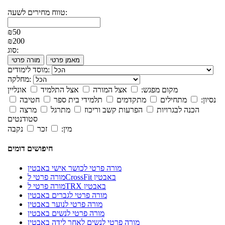
טווח מחירים לשעה:
₪50
₪200
סוג:
מאמן פרטי
מורה פרטי
מוסד לימודים:
מחלקה:
מקום מפגש:
אצל המורה
אצל התלמיד
אונליין
נסיון:
מתחילים
מתקדמים
תלמידי בית ספר
חטיבה
הכנה לבגרויות
הפרעות קשב וריכוז
מתרגל
מרצה
סטודנטים
מין:
זכר
נקבה
חיפושים דומים
מורה פרטי לכושר אישי באבטין
מורה פרטי לCrossFit באבטין
מורה פרטי לTRX באבטין
מורה פרטי לגברים באבטין
מורה פרטי לנוער באבטין
מורה פרטי לנשים באבטין
מורה פרטי לנשים לאחר לידה באבטין