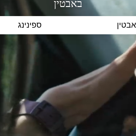
באבטין
הקלידו נושא לימוד...
ללמוד
ללמוד אונליין
פרונטלי
ת קשב וריכוז
השכלה גבוהה
תיכון
יסודי
כל המ
כלי סינון