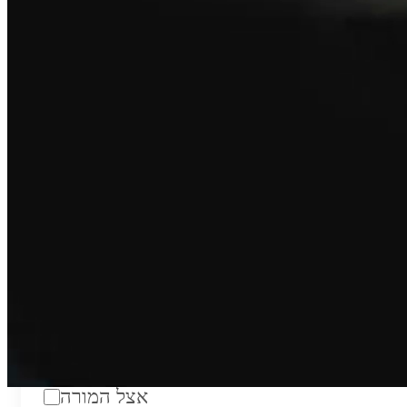
טווח מחירים לשעה:
₪200
סוג:
מורה פרטי
מוסד לימודים:
מחלקה:
מקום מפגש:
אצל המורה