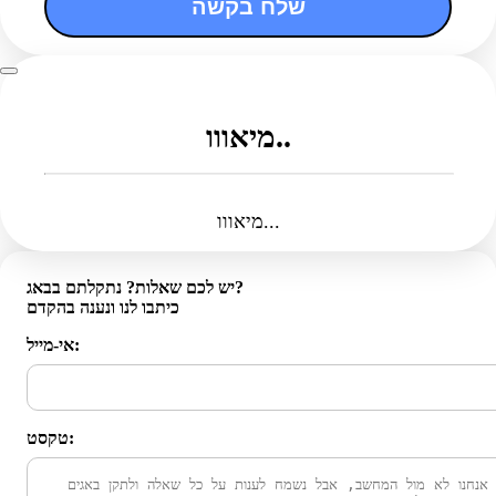
שלח בקשה
מיאווו..
מיאווו...
יש לכם שאלות? נתקלתם בבאג?
כיתבו לנו ונענה בהקדם
אי-מייל:
טקסט: