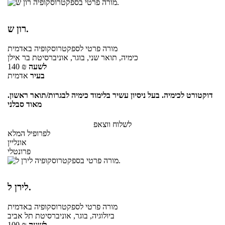
רון ש.
מורה פרטי
לספקטרוסקופיה
באדמית
כימיה, תואר שני, בוגר, אוניברסיטת בר אילן
לשעה
₪
140
בעיר
אדמית
דוקטורט לכימיה. בעל ניסיון עשיר בלימוד כימיה לבגרות/תואר ראשון.
מאוד סבלני
לשלוח ווצאפ
לפרופיל המלא
אונליין
פרונטלי
לירן ל.
מורה פרטי
לספקטרוסקופיה
באדמית
ביולוגיה, בוגר, אוניברסיטת תל אביב
לשעה
₪
100