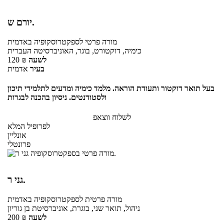
יורם ש.
מורה פרטי
לספקטרוסקופיה
באדמית
כימיה, דוקטורט, בוגר, האוניברסיטה העברית
לשעה
₪
120
בעיר
אדמית
בעל תואר דוקטור ותעודת הוראה. מלמד כימיה ומדעים לתלמידי תיכון
ולסטודנטים. ניסיון בהכנה לבגרות
לשלוח ווצאפ
לפרופיל המלא
אונליין
פרונטלי
גני ר.
מורה פרטית
לספקטרוסקופיה
באדמית
ניהול, תואר שני, בוגרת, אוניברסיטת בן גוריון
לשעה
₪
200