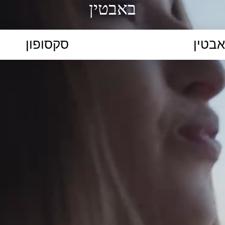
באבטין
הקלידו נושא לימוד...
ללמוד
ללמוד אונליין
פרונטלי
ת קשב וריכוז
השכלה גבוהה
תיכון
יסודי
כל המ
כלי סינון