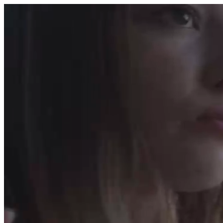
היום לומדים
משהו חדש.
מצאו מורה
הצטרפות מורים פרטיים
שירות לקוחות
על הצוות שלנו :)
משרות פתוחות
התחברות
כל הזכויות שמורות 2026 © Lessoons
חיפוש
המורים הטובים
בישראל, במקום אחד.