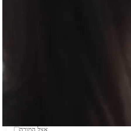
טווח מחירים לשעה:
₪200
סוג:
מורה פרטי
מוסד לימודים:
מחלקה:
מקום מפגש:
אצל המורה