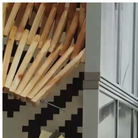
היום לומדים
משהו חדש.
מצאו מורה
הצטרפות מורים פרטיים
שירות לקוחות
על הצוות שלנו :)
משרות פתוחות
התחברות
כל הזכויות שמורות 2026 © Lessoons
חיפוש
המורים הטובים
בישראל, במקום אחד.