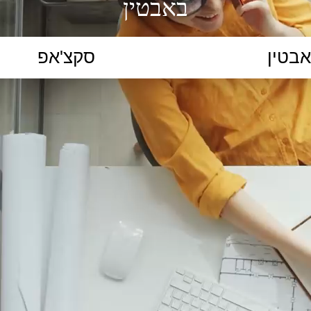
באבטין
הקלידו נושא לימוד...
ללמוד
ללמוד אונליין
פרונטלי
ת קשב וריכוז
השכלה גבוהה
תיכון
יסודי
כל המ
כלי סינון