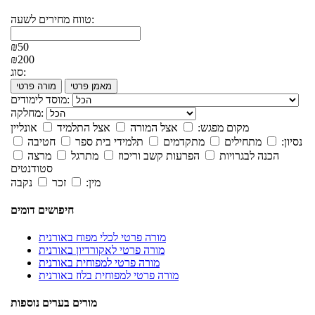
טווח מחירים לשעה:
₪50
₪200
סוג:
מאמן פרטי
מורה פרטי
מוסד לימודים:
מחלקה:
מקום מפגש:
אצל המורה
אצל התלמיד
אונליין
נסיון:
מתחילים
מתקדמים
תלמידי בית ספר
חטיבה
הכנה לבגרויות
הפרעות קשב וריכוז
מתרגל
מרצה
סטודנטים
מין:
זכר
נקבה
חיפושים דומים
מורה פרטי לכלי מפוח באורנית
מורה פרטי לאקורדיון באורנית
מורה פרטי למפוחית באורנית
מורה פרטי למפוחית בלוז באורנית
מורים בערים נוספות