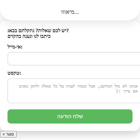
מיאווו...
יש לכם שאלות? נתקלתם בבאג?
כיתבו לנו ונענה בהקדם
אי-מייל:
טקסט:
שלח הודעה
סגור
×