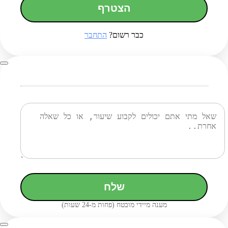
הצטרף
כבר רשום?
התחבר
שלח
מענה מיידי מובטח (פחות מ-24 שעות)