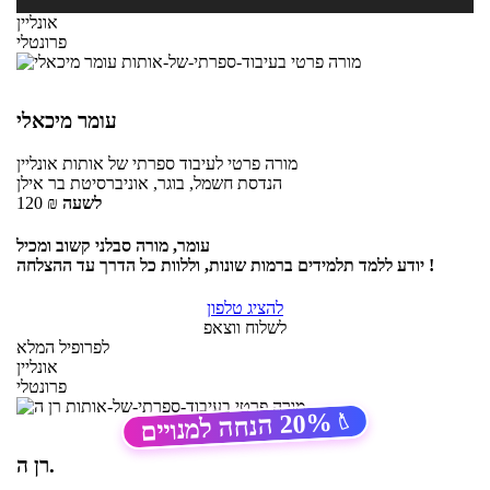
אונליין
פרונטלי
עומר מיכאלי
מורה פרטי
לעיבוד ספרתי של אותות
אונליין
הנדסת חשמל, בוגר, אוניברסיטת בר אילן
לשעה
₪
120
עומר, מורה סבלני קשוב ומכיל
יודע ללמד תלמידים ברמות שונות, וללוות כל הדרך עד ההצלחה !
להציג טלפון
לשלוח ווצאפ
לפרופיל המלא
אונליין
פרונטלי
20%
הנחה למנויים
🏷️
רן ה.