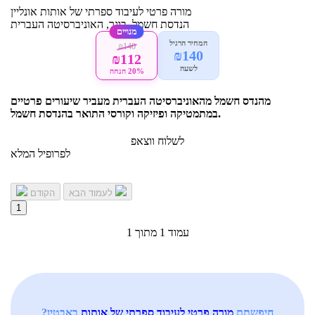
מורה פרטי
לעיבוד ספרתי של אותות
אונליין
הנדסת חשמל, בוגר, האוניברסיטה העברית
מנויים
המחיר הרגיל
₪140
₪140
₪112
לשעה
20% הנחה
מהנדס חשמל מהאוניברסיטה העברית מעביר שיעורים פרטיים
במתמטיקה ופיזיקה וקורסי התואר בהנדסת חשמל.
לשלוח ווצאפ
לפרופיל המלא
לעמוד הבא
הקודם
1
עמוד 1 מתוך 1
חיפשתם
מורה פרטי לעיבוד ספרתי של אותות
באבטין?