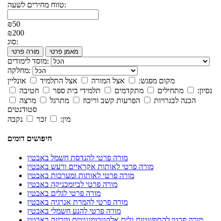
טווח מחירים לשעה:
₪50
₪200
סוג:
מאמן פרטי
מורה פרטי
מוסד לימודים:
מחלקה:
מקום מפגש:
אצל המורה
אצל התלמיד
אונליין
נסיון:
מתחילים
מתקדמים
תלמידי בית ספר
חטיבה
הכנה לבגרויות
הפרעות קשב וריכוז
מתרגל
מרצה
סטודנטים
מין:
זכר
נקבה
חיפושים דומים
מורה פרטי להנדסת חשמל באבטין
מורה פרטי לאותות אקראיים ורעש באבטין
מורה פרטי לאותות ומערכות באבטין
מורה פרטי לביומכניקה באבטין
מורה פרטי לגלים באבטין
מורה פרטי להמרת אנרגיה באבטין
מורה פרטי להנע חשמלי באבטין
מורה פרטי להתפשטות גלים אלקטרומגנטיים וקרינה באבטין