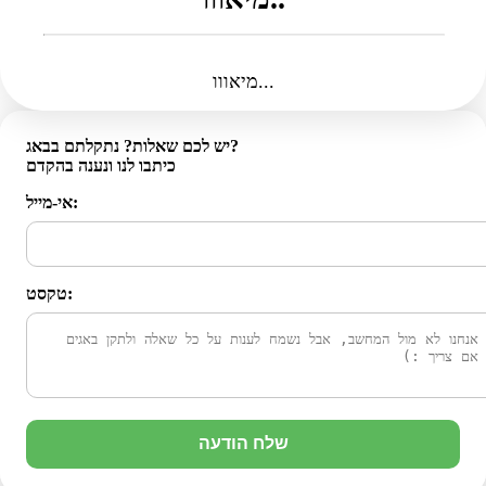
מיאווו...
יש לכם שאלות? נתקלתם בבאג?
כיתבו לנו ונענה בהקדם
אי-מייל:
טקסט:
שלח הודעה