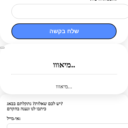
שלח בקשה
מיאווו..
מיאווו...
יש לכם שאלות? נתקלתם בבאג?
כיתבו לנו ונענה בהקדם
אי-מייל: