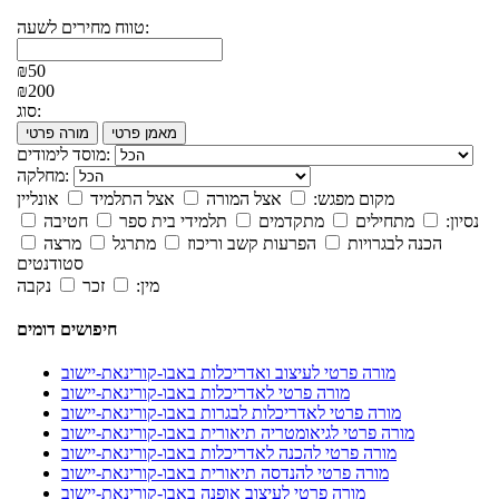
טווח מחירים לשעה:
₪50
₪200
סוג:
מאמן פרטי
מורה פרטי
מוסד לימודים:
מחלקה:
מקום מפגש:
אצל המורה
אצל התלמיד
אונליין
נסיון:
מתחילים
מתקדמים
תלמידי בית ספר
חטיבה
הכנה לבגרויות
הפרעות קשב וריכוז
מתרגל
מרצה
סטודנטים
מין:
זכר
נקבה
חיפושים דומים
מורה פרטי לעיצוב ואדריכלות באבו-קורינאת-יישוב
מורה פרטי לאדריכלות באבו-קורינאת-יישוב
מורה פרטי לאדריכלות לבגרות באבו-קורינאת-יישוב
מורה פרטי לגיאומטריה תיאורית באבו-קורינאת-יישוב
מורה פרטי להכנה לאדריכלות באבו-קורינאת-יישוב
מורה פרטי להנדסה תיאורית באבו-קורינאת-יישוב
מורה פרטי לעיצוב אופנה באבו-קורינאת-יישוב