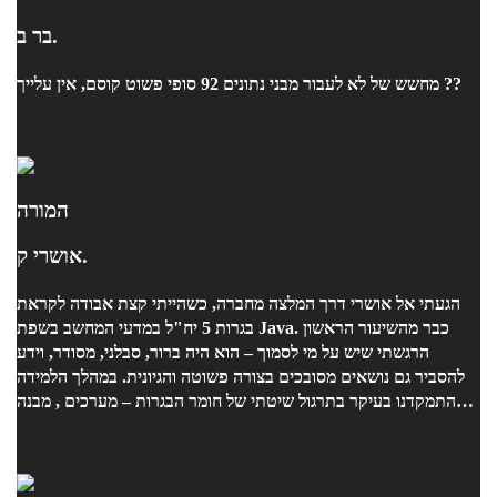
בר ב.
מחשש של לא לעבור מבני נתונים 92 סופי פשוט קוסם, אין עלייך ??
המורה
אושרי ק.
הגעתי אל אושרי דרך המלצה מחברה, כשהייתי קצת אבודה לקראת
בגרות 5 יח"ל במדעי המחשב בשפת Java. כבר מהשיעור הראשון
הרגשתי שיש על מי לסמוך – הוא היה ברור, סבלני, מסודר, וידע
להסביר גם נושאים מסובכים בצורה פשוטה והגיונית. במהלך הלמידה
התמקדנו בעיקר בתרגול שיטתי של חומר הבגרות – מערכים , מבנה
מחלקות, הורשה, ממשק , מבני נתונים נוספים , ועוד – והכול תמיד עם
דגש על הבנת הלוגיקה ולא רק פתרון יבש. היה לי כיף ללמוד איתו,
והרגשתי שהוא באמת אכפתי ורוצה שאבין, לא רק "אעבור". הוא ידע