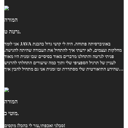
המורה
גרטה ט.
אני לומד JAVA באוניברסיתה פתוחה. היה לי קושי גדול בהבנת
מחלקות ועצמים, לא ידעתי איך להתחיל את העבודה שהיתה להגישה.
פניתי לגרטה והתחלנו מדברים מאוד בסיסיים שבו זמנית היו מאוד
לעניין של תרגיל הספציפי שלי ותוך כמה שיעורים התחלתי להרגיש
שהידע התיאורטית שלי מסתדרת ובו זמנית אני גם מתחיל להבין איך
לפתור את התרגילים. הגשתי את העבודה בזמן, קיבלתי 97 ומאוד מודה
לגרטה על השיעורים שלה המעניינים ומסודרים, באווירה אופטימית
וחמה.
המורה
מוטי כ.
סבלני ואכפתי,עזר לי בהכל! מקסים!