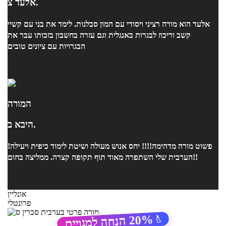
אלעד צ.
אלעד הוא מורה רציני ויסודי עם המון סבלנות. לימד את בני עם קשיי
קשב וריכוז לבגרות באנגלית וגם עזרה בחשבון בזכותו עבר את
הבגרויות עם ציונים טובים
המורה
היבא ב.
פשוט מורה מדהימה!!!! יחס אנוש מעולה ושיטת לימוד כיפית ויעילה!
הערבית שלי השתפרה מאוד תוף תקופה קצרה. ממליצה בחום!!
אונליין
פרונטלי
20%
הנחה למנויים
🏷️