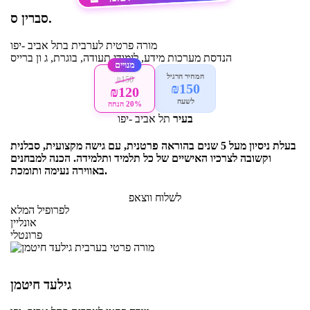
סברין ס.
מורה פרטית
לערבית
בתל אביב -יפו
הנדסת מערכות מידע, לימודי תעודה, בוגרת, ג ון ברייס
מנויים
המחיר הרגיל
₪150
₪150
₪120
לשעה
20% הנחה
בעיר
תל אביב -יפו
בעלת ניסיון מעל 5 שנים בהוראה פרטנית, עם גישה מקצועית, סבלנית
וקשובה לצרכיו האישיים של כל תלמיד ותלמידה. הכנה למבחנים
באווירה נעימה ותומכת.
לשלוח ווצאפ
לפרופיל המלא
אונליין
פרונטלי
גילעד חיטמן