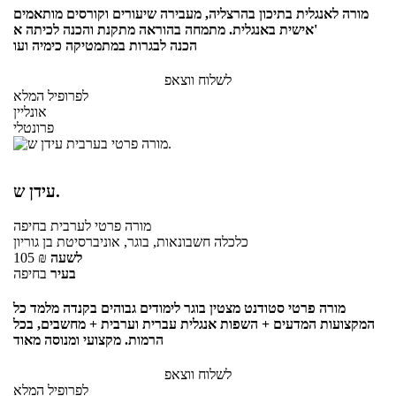
מורה לאנגלית בתיכון בהרצליה, מעבירה שיעורים וקורסים מותאמים
אישית באנגלית. מתמחה בהוראה מתקנת והכנה לכיתה א'
הכנה לבגרות במתמטיקה כימיה ועו
לשלוח ווצאפ
לפרופיל המלא
אונליין
פרונטלי
עידן ש.
מורה פרטי
לערבית
בחיפה
כלכלה חשבונאות, בוגר, אוניברסיטת בן גוריון
לשעה
₪
105
בעיר
בחיפה
מורה פרטי סטודנט מצטין בוגר לימודים גבוהים בקנדה מלמד כל
המקצועות המדעים + השפות אנגלית עברית וערבית + מחשבים, בכל
הרמות. מקצועי ומנוסה מאוד
לשלוח ווצאפ
לפרופיל המלא