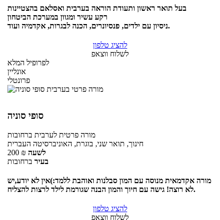
בעל תואר ראשון ותעודת הוראה בערבית ואסלאם בהצטיינות
רקע עשיר ומגוון במערכת הביטחון
ניסיון עם ילדים, פנסיונרים, הכנה לבגרות, אקדמיה ועוד.
להציג טלפון
לשלוח ווצאפ
לפרופיל המלא
אונליין
פרונטלי
סופי סוניה
מורה פרטית
לערבית
ברחובות
חינוך, תואר שני, בוגרת, האוניברסיטה העברית
לשעה
₪
200
בעיר
ברחובות
מורה אקדמאית מנוסה עם המון סבלנות ואוהבת ללמד:)אין לא יודע,יש
לא רוצה! גישה עם חיוך והמון הבנה שגורמת לילד לרצות להצליח.
להציג טלפון
לשלוח ווצאפ