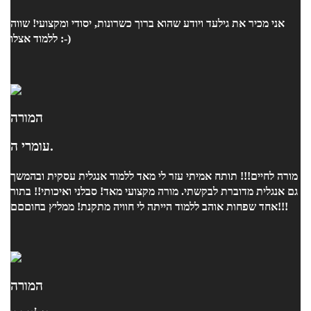
אני מכיר את גילעד ויודע שהוא ברוך כשרונות, יסודי ומקצועי! שווה
ללמוד אצלו :-)
המורה
עומרי ה.
מורה לחיים!!! תותח אמיתי עזר לי מאד ללמוד אנגלית עסקית ובהמשך
גם אנגלית מדוברת לבקשתי. מורה מקצועי מאד! סבלני ואיכותי!! בתור
אחד שפחות אוהב ללמוד הייתה לי חוויה מתקנת! ממליץ בחוםםם!!!
המורה