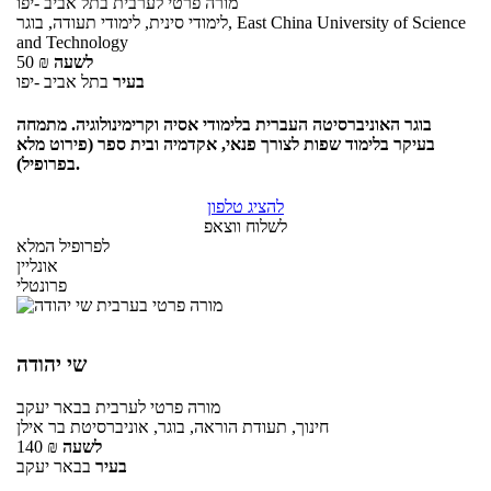
מורה פרטי
לערבית
בתל אביב -יפו
לימודי סינית, לימודי תעודה, בוגר, East China University of Science
and Technology
לשעה
₪
50
בעיר
בתל אביב -יפו
בוגר האוניברסיטה העברית בלימודי אסיה וקרימינולוגיה. מתמחה
בעיקר בלימוד שפות לצורך פנאי, אקדמיה ובית ספר (פירוט מלא
בפרופיל).
להציג טלפון
לשלוח ווצאפ
לפרופיל המלא
אונליין
פרונטלי
שי יהודה
מורה פרטי
לערבית
בבאר יעקב
חינוך, תעודת הוראה, בוגר, אוניברסיטת בר אילן
לשעה
₪
140
בעיר
בבאר יעקב