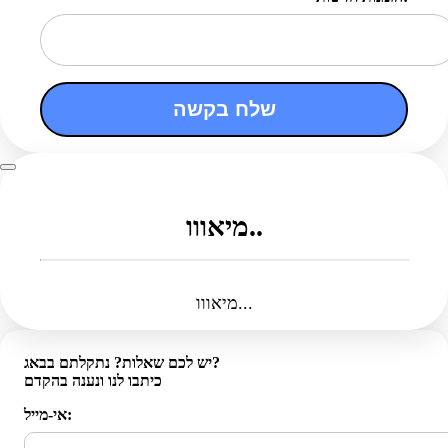
שלח בקשה
מיאווו..
מיאווו...
יש לכם שאלות? נתקלתם בבאג?
כיתבו לנו ונענה בהקדם
אי-מייל: