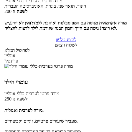
מורה פרטית
לערבית כללי
אונליין
חינוך, תואר שני, בוגרת, האוניברסיטה העברית
לשעה
₪
200
מורה אקדמאית מנוסה עם המון סבלנות ואוהבת ללמד:)אין לא יודע,יש
לא רוצה! גישה עם חיוך והמון הבנה שגורמת לילד לרצות להצליח.
להציג טלפון
לשלוח ווצאפ
לפרופיל המלא
אונליין
פרונטלי
עומרי הילר
מורה פרטי
לערבית כללי
אונליין
לשעה
₪
250
מורה לערבית ואנגלית.
מעביר שיעורים פרטיים, זוגיים וקבוצתיים.
מתמחה בהוראת השפה המדוברת והעסקית.