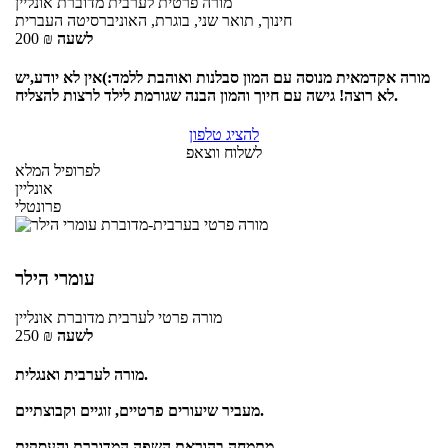
מורה פרטית
לערבית מדוברת
אונליין
חינוך, תואר שני, בוגרת, האוניברסיטה העברית
לשעה
₪
200
מורה אקדמאית מנוסה עם המון סבלנות ואוהבת ללמד:)אין לא יודע,יש
לא רוצה! גישה עם חיוך והמון הבנה שגורמת לילד לרצות להצליח.
להציג טלפון
לשלוח ווצאפ
לפרופיל המלא
אונליין
פרונטלי
עומרי הילר
מורה פרטי
לערבית מדוברת
אונליין
לשעה
₪
250
מורה לערבית ואנגלית.
מעביר שיעורים פרטיים, זוגיים וקבוצתיים.
מתמחה בהוראת השפה המדוברת והעסקית.