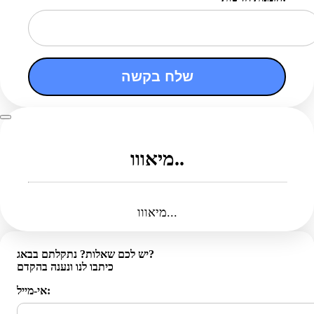
שלח בקשה
מיאווו..
מיאווו...
יש לכם שאלות? נתקלתם בבאג?
כיתבו לנו ונענה בהקדם
אי-מייל: