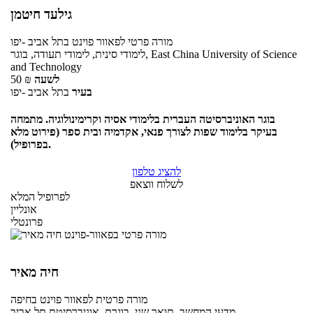
גילעד חיטמן
מורה פרטי
לפאוור פוינט
בתל אביב -יפו
לימודי סינית, לימודי תעודה, בוגר, East China University of Science
and Technology
לשעה
₪
50
בעיר
בתל אביב -יפו
בוגר האוניברסיטה העברית בלימודי אסיה וקרימינולוגיה. מתמחה
בעיקר בלימוד שפות לצורך פנאי, אקדמיה ובית ספר (פירוט מלא
בפרופיל).
להציג טלפון
לשלוח ווצאפ
לפרופיל המלא
אונליין
פרונטלי
חיה מאיר
מורה פרטית
לפאוור פוינט
בחיפה
מדעי המחשב, תואר שני, בוגרת, אוניברסיטת תל אביב