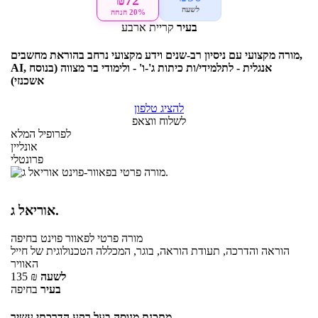
₪72
לשעה
20% הנחה
בעיר
קריית ארבע
מורה מקצועי עם ניסיון רב-שנים וידע מקצועי נרחב בהוראת מחשבים,
AI, אנגלית - לתלמידי/ות כיתות ג'-ו' - ולימודי בר מצווה (בנוסח
אשכנזי)
להציג טלפון
לשלוח ווצאפ
לפרופיל המלא
אונליין
פרונטלי
אוריאל ג.
מורה פרטי
לפאוור פוינט
בחיפה
הוראה והדרכה, תעודת הוראה, בוגר, המכללה הטכנולוגית של חייל
האוויר
לשעה
₪
135
בעיר
בחיפה
מתכנת מנוסה בעל רקע הדרכתי עשיר