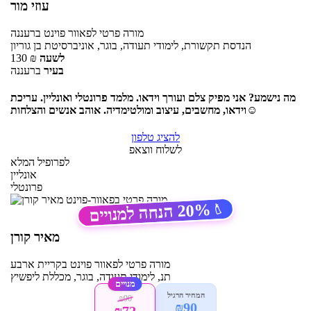
עוזי מור
מורה פרטי
לפאוור פוינט
ברעננה
הנדסת תקשורת, לימודי תעודה, בוגר, אוניברסיטת בן גוריון
לשעה
₪
130
בעיר
ברעננה
מה נישמע? אני מפיק צלם ועורך וידאו. מלמד פרונטלי ואונליין. עריכת
וידאו, מחשבים, עיצוב ומולטימדיה. אוהב אנשים והצלחות☺
להציג טלפון
לשלוח ווצאפ
לפרופיל המלא
אונליין
פרונטלי
20%
הנחה למנויים
🏷️
מאיר קורן
מורה פרטי
לפאוור פוינט
בקריית ארבע
תנ, לימודי תעודה, בוגר, מכללת ליפשיץ
מנויים
המחיר הרגיל
₪90
₪90