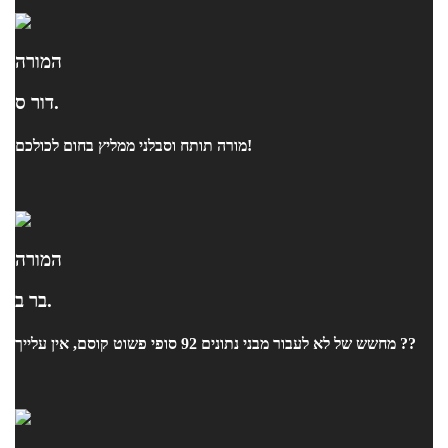
המורה
דור ס.
מורה תותח וסבלני ממליץ בחום לכולכם!
המורה
בר ב.
מחשש של לא לעבור מבני נתונים 92 סופי פשוט קוסם, אין עלייך ??