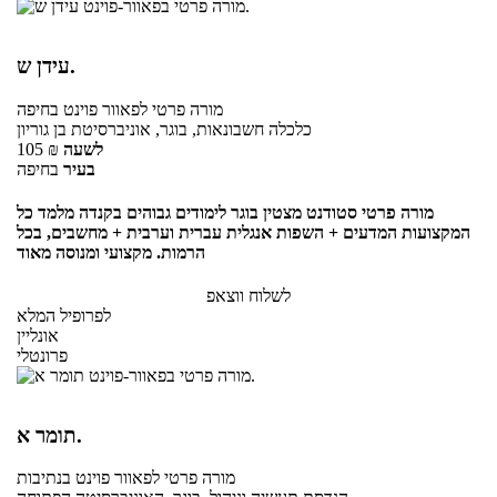
עידן ש.
מורה פרטי
לפאוור פוינט
בחיפה
כלכלה חשבונאות, בוגר, אוניברסיטת בן גוריון
לשעה
₪
105
בעיר
בחיפה
מורה פרטי סטודנט מצטין בוגר לימודים גבוהים בקנדה מלמד כל
המקצועות המדעים + השפות אנגלית עברית וערבית + מחשבים, בכל
הרמות. מקצועי ומנוסה מאוד
לשלוח ווצאפ
לפרופיל המלא
אונליין
פרונטלי
תומר א.
מורה פרטי
לפאוור פוינט
בנתיבות