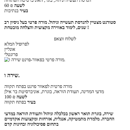
הנדסת תעשיה וניהול, בוגר, האוניברסיטה הפתוחה
לשעה
₪
60
בעיר
בנתיבות
סטודנט מצטיין להנדסת תעשייה וניהול. מורה פרטי בעל ניסיון רב
שנים, לימוד באווירה מקצועית והצלחה מובטחת !
לשלוח ווצאפ
לפרופיל המלא
אונליין
פרונטלי
שירה ו.
מורה פרטית
לפאוור פוינט
בפתח תקווה
מדעי המדינה, תעודת הוראה, בוגרת, אוניברסיטת בר אילן
לשעה
₪
100
בעיר
בפתח תקווה
שירה, בוגרת תואר ראשון בכלכלה וניהול ותעודת הוראה במדעי
החברה. מלמדת מתמטיקה, אנגלית, אזרחות ומקצועות אקדמיים
בתחום פסיכולוגיה ובחינות קדם