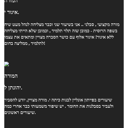
המורה
איגור י.
מורה מקצועי , סבלני .. אני בשיעור שני וכבר מצליחה לנהל מעט שיח
בשפה הרוסית - כמובן שזה תלוי תלמיד , וכמובן שלא הייתי מצליחה
ללא איגור! איגור אלוף עם כושר הסברה מצויין ומתאים את עצמו
לתלמיד , ממליצה בחום!
המורה
יהונתן ל.
שיעורים בפייתון אונליין לבנות כיתה י. מורה מצויין, יודע להסביר
ולעביר בסבלנות את החומר . יש שיפור משמעותי כבר אחרי כמה
שיעורים ראשונים.