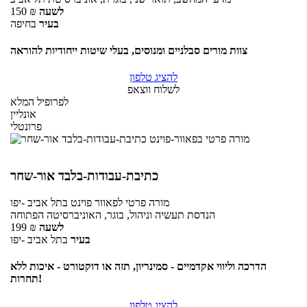
לשעה
₪
150
בעיר
בחיפה
צוות מורים סבלניים ומנוסים, בעלי שיטות ייחודיות להוראה
להציג טלפון
לשלוח ווצאפ
לפרופיל המלא
אונליין
פרונטלי
כתיבת-עבודות-בלבד אור-שחר
מורה פרטי
לפאוור פוינט
בתל אביב -יפו
הנדסת תעשיה וניהול, בוגר, האוניברסיטה הפתוחה
לשעה
₪
199
בעיר
בתל אביב -יפו
הדרכה וליווי אקדמיים - סמינריון, תזה או דוקטורט - איכות ללא
תחרות!
להציג טלפון