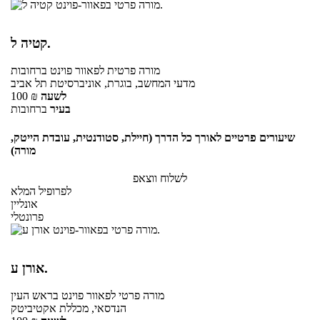
קטיה ל.
מורה פרטית
לפאוור פוינט
ברחובות
מדעי המחשב, בוגרת, אוניברסיטת תל אביב
לשעה
₪
100
בעיר
ברחובות
שיעורים פרטיים לאורך כל הדרך (חיילת, סטודנטית, עובדת הייטק,
מורה)
לשלוח ווצאפ
לפרופיל המלא
אונליין
פרונטלי
אורן ע.
מורה פרטי
לפאוור פוינט
בראש העין
הנדסאי, מכללת אקטיביטק