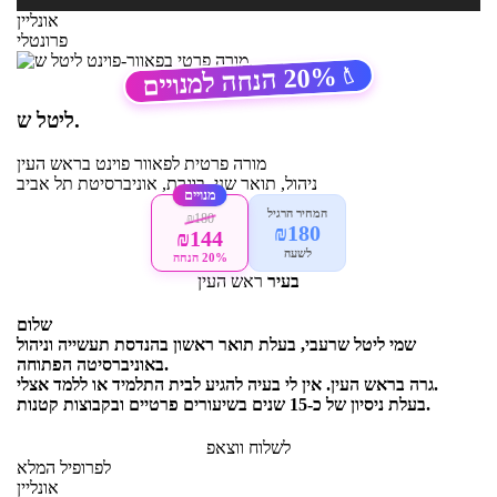
אונליין
פרונטלי
20%
הנחה למנויים
🏷️
ליטל ש.
מורה פרטית
לפאוור פוינט
בראש העין
ניהול, תואר שני, בוגרת, אוניברסיטת תל אביב
מנויים
המחיר הרגיל
₪180
₪180
₪144
לשעה
20% הנחה
בעיר
ראש העין
שלום
שמי ליטל שרעבי, בעלת תואר ראשון בהנדסת תעשייה וניהול
באוניברסיטה הפתוחה.
גרה בראש העין. אין לי בעיה להגיע לבית התלמיד או ללמד אצלי.
בעלת ניסיון של כ-15 שנים בשיעורים פרטיים ובקבוצות קטנות.
לשלוח ווצאפ
לפרופיל המלא
אונליין