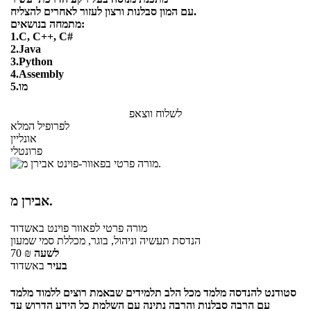
עם המון סבלנות ורצון לעזור לאחרים להצליח.
מתמחה בנושאים:
1.C, C++, C#
2.Java
3.Python
4.Assembly
5.מו
לשלוח ווצאפ
לפרופיל המלא
אונליין
פרונטלי
אבירן מ.
מורה פרטי
לפאוור פוינט
באשדוד
הנדסת תעשיה וניהול, בוגר, מכללת סמי שמעון
לשעה
₪
70
בעיר
באשדוד
סטודנט להנדסה מלמד מכל הלב תלמידים שבאמת רוצים ללמוד מלמד
עם הרבה סבלנות והרבה נתינה עם השלמת כל הידע הדרוש עד