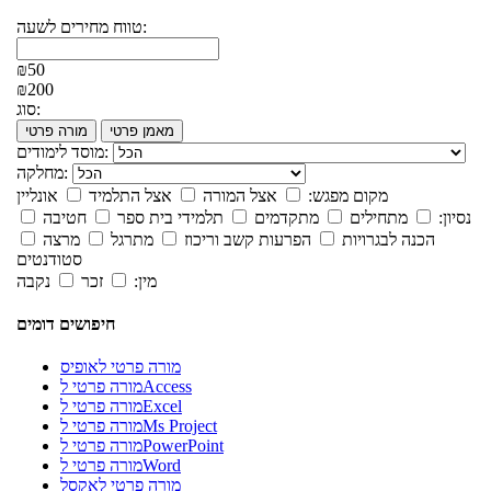
טווח מחירים לשעה:
₪50
₪200
סוג:
מאמן פרטי
מורה פרטי
מוסד לימודים:
מחלקה:
מקום מפגש:
אצל המורה
אצל התלמיד
אונליין
נסיון:
מתחילים
מתקדמים
תלמידי בית ספר
חטיבה
הכנה לבגרויות
הפרעות קשב וריכוז
מתרגל
מרצה
סטודנטים
מין:
זכר
נקבה
חיפושים דומים
מורה פרטי לאופיס
מורה פרטי לAccess
מורה פרטי לExcel
מורה פרטי לMs Project
מורה פרטי לPowerPoint
מורה פרטי לWord
מורה פרטי לאקסל