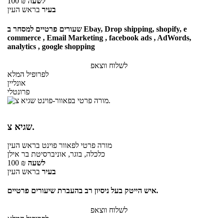
לשעה
₪
100
בעיר
בראש העין
שעורים פרטיים למסחר ב Ebay, Drop shipping, shopify, e
commerce , Email Marketing , facebook ads , AdWords,
analytics , google shopping
לשלוח ווצאפ
לפרופיל המלא
אונליין
פרונטלי
שגיא צ.
מורה פרטי
לפאוור פוינט
בראש העין
כלכלה, בוגר, אוניברסיטת בר אילן
לשעה
₪
100
בעיר
בראש העין
איש הייטק בעל ניסיון רב בהעברת שיעורים פרטיים.
לשלוח ווצאפ