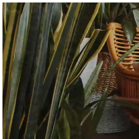
היום לומדים
משהו חדש.
מצאו מורה
הצטרפות מורים פרטיים
שירות לקוחות
על הצוות שלנו :)
משרות פתוחות
התחברות
כל הזכויות שמורות 2026 © Lessoons
חיפוש
המורים הטובים
בישראל, במקום אחד.