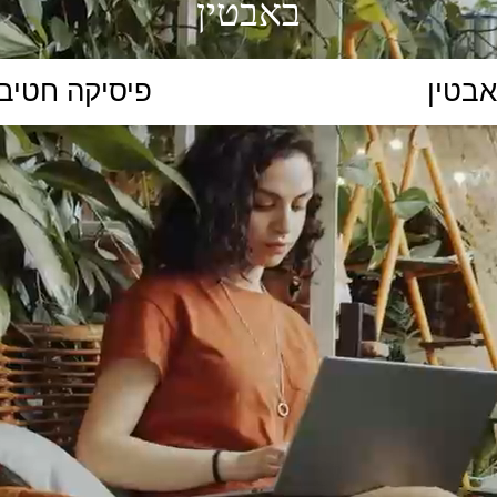
באבטין
הקלידו נושא לימוד...
ללמוד
ללמוד אונליין
פרונטלי
ת קשב וריכוז
השכלה גבוהה
תיכון
יסודי
כל המ
כלי סינון