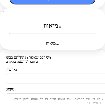
מיאווו..
מיאווו...
יש לכם שאלות? נתקלתם בבאג?
כיתבו לנו ונענה בהקדם
אי-מייל:
טקסט: