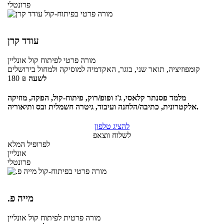
פרונטלי
עודד קרן
מורה פרטי
לפיתוח קול
אונליין
קומפוזיציה, תואר שני, בוגר, האקדמיה למוסיקה ולמחול בירושלים
לשעה
₪
180
מלמד פסנתר קלאסי, ג'ז ופופ/רוק, פיתוח-קול, הפקה, מוזיקה
אלקטרונית, כתיבה/הלחנה ועיבוד, גיטרה חשמלית ובס ותיאוריה.
להציג טלפון
לשלוח ווצאפ
לפרופיל המלא
אונליין
פרונטלי
‫מייה פ.
מורה פרטית
לפיתוח קול
אונליין