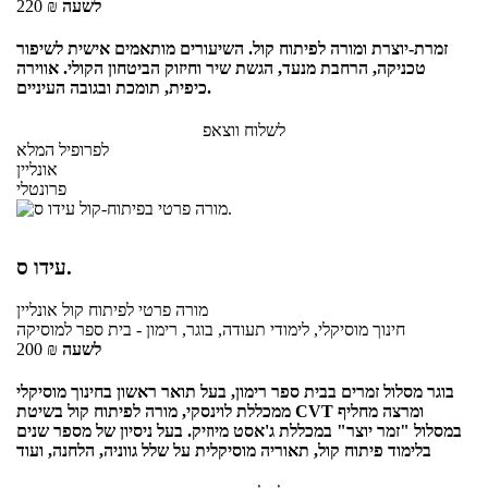
לשעה
₪
220
זמרת-יוצרת ומורה לפיתוח קול. השיעורים מותאמים אישית לשיפור
טכניקה, הרחבת מנעד, הגשת שיר וחיזוק הביטחון הקולי. אווירה
כיפית, תומכת ובגובה העיניים.
לשלוח ווצאפ
לפרופיל המלא
אונליין
פרונטלי
עידו ס.
מורה פרטי
לפיתוח קול
אונליין
חינוך מוסיקלי, לימודי תעודה, בוגר, רימון - בית ספר למוסיקה
לשעה
₪
200
בוגר מסלול זמרים בבית ספר רימון, בעל תואר ראשון בחינוך מוסיקלי
ממכללת לוינסקי, מורה לפיתוח קול בשיטת CVT ומרצה מחליף
במסלול "זמר יוצר" במכללת ג'אסט מיוזיק. בעל ניסיון של מספר שנים
בלימוד פיתוח קול, תאוריה מוסיקלית על שלל גווניה, הלחנה, ועוד