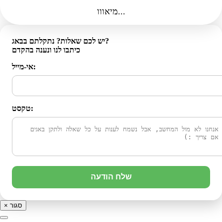
מיאווו...
יש לכם שאלות? נתקלתם בבאג?
כיתבו לנו ונענה בהקדם
אי-מייל:
טקסט:
שלח הודעה
סגור
×