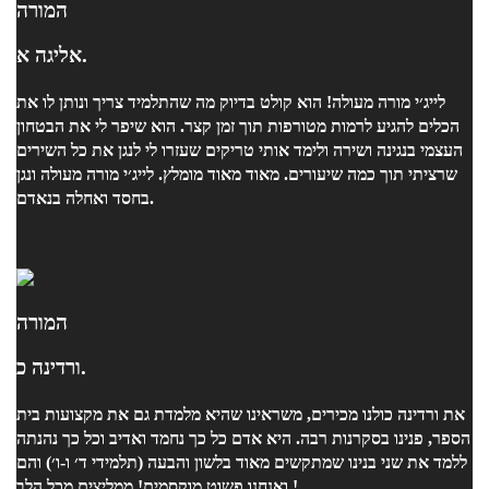
המורה
אליגה א.
לייג׳י מורה מעולה! הוא קולט בדיוק מה שהתלמיד צריך ונותן לו את
הכלים להגיע לרמות מטורפות תוך זמן קצר. הוא שיפר לי את הבטחון
העצמי בנגינה ושירה ולימד אותי טריקים שעזרו לי לנגן את כל השירים
שרציתי תוך כמה שיעורים. מאוד מאוד מומלץ. לייג׳י מורה מעולה ונגן
בחסד ואחלה בנאדם.
המורה
ורדינה כ.
את ורדינה כולנו מכירים, משראינו שהיא מלמדת גם את מקצועות בית
הספר, פנינו בסקרנות רבה. היא אדם כל כך נחמד ואדיב וכל כך נהנתה
ללמד את שני בנינו שמתקשים מאוד בלשון והבעה (תלמידי ד׳ ו-ו׳) והם
ואנחנו פשוט מוקסמים! ממליצים מכל הלב !