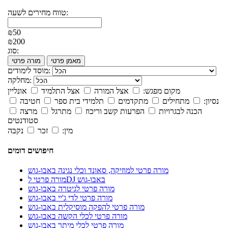
טווח מחירים לשעה:
₪50
₪200
סוג:
מאמן פרטי
מורה פרטי
מוסד לימודים:
מחלקה:
מקום מפגש:
אצל המורה
אצל התלמיד
אונליין
נסיון:
מתחילים
מתקדמים
תלמידי בית ספר
חטיבה
הכנה לבגרויות
הפרעות קשב וריכוז
מתרגל
מרצה
סטודנטים
מין:
זכר
נקבה
חיפושים דומים
מורה פרטי למוזיקה, סאונד וכלי נגינה באבו-גוש
מורה פרטי לDJ באבו-גוש
מורה פרטי לגיטרה באבו-גוש
מורה פרטי לדי ג'יי באבו-גוש
מורה פרטי להפקה מוסיקלית באבו-גוש
מורה פרטי לכלי הקשה באבו-גוש
מורה פרטי לכלי מיתר באבו-גוש