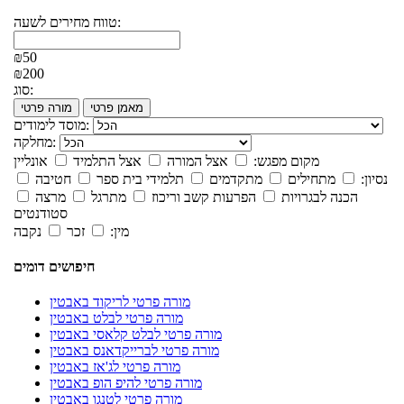
טווח מחירים לשעה:
₪50
₪200
סוג:
מאמן פרטי
מורה פרטי
מוסד לימודים:
מחלקה:
מקום מפגש:
אצל המורה
אצל התלמיד
אונליין
נסיון:
מתחילים
מתקדמים
תלמידי בית ספר
חטיבה
הכנה לבגרויות
הפרעות קשב וריכוז
מתרגל
מרצה
סטודנטים
מין:
זכר
נקבה
חיפושים דומים
מורה פרטי לריקוד באבטין
מורה פרטי לבלט באבטין
מורה פרטי לבלט קלאסי באבטין
מורה פרטי לברייקדאנס באבטין
מורה פרטי לג'אז באבטין
מורה פרטי להיפ הופ באבטין
מורה פרטי לטנגו באבטין