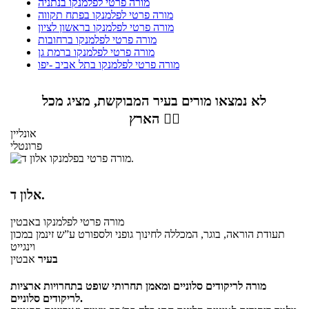
מורה פרטי לפלמנקו בנתניה
מורה פרטי לפלמנקו בפתח תקווה
מורה פרטי לפלמנקו בראשון לציון
מורה פרטי לפלמנקו ברחובות
מורה פרטי לפלמנקו ברמת גן
מורה פרטי לפלמנקו בתל אביב -יפו
לא נמצאו מורים בעיר המבוקשת, מציג מכל
הארץ 👇🏼
אונליין
פרונטלי
אלון ד.
מורה פרטי
לפלמנקו
באבטין
תעודת הוראה, בוגר, המכללה לחינוך גופני ולספורט ע”ש זינמן במכון
וינגייט
בעיר
אבטין
מורה לריקודים סלוניים ומאמן תחרותי שופט בתחרויות ארציות
לריקודים סלוניים.