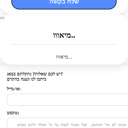
שלח בקשה
מיאווו..
מיאווו...
יש לכם שאלות? נתקלתם בבאג?
כיתבו לנו ונענה בהקדם
אי-מייל:
טקסט: