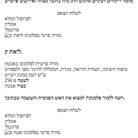
מלמד ריקודים לטיניים סלונים חתן כלה בת/בר מצווה ואירועים פרטיים
לשלוח ווצאפ
לפרופיל המלא
אונליין
פרונטלי
ליאת ק.
מורה פרטית
לפלמנקו
באבטין
טיפוח היציבה, תעודת הוראה, בוגרת, המכללה לחינוך גופני ולספורט
ע”ש זינמן במכון וינגייט
לשעה
₪
250
בעיר
אבטין
רוצה ללמוד פלמנקו? למצוא את האש הפנימית והעוצמה שבתוכך.
לשלוח ווצאפ
לפרופיל המלא
אונליין
פרונטלי