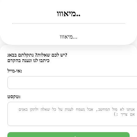
מיאווו..
מיאווו...
יש לכם שאלות? נתקלתם בבאג?
כיתבו לנו ונענה בהקדם
אי-מייל:
טקסט: