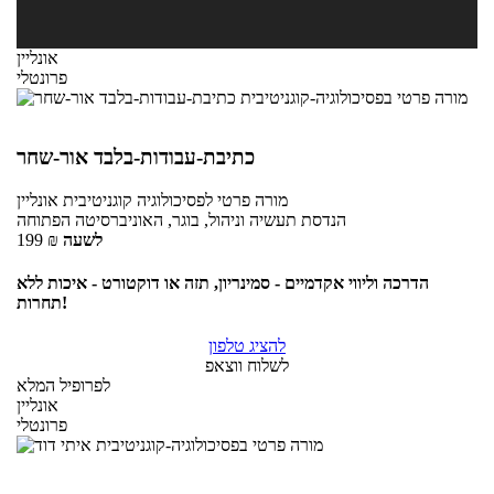
אונליין
פרונטלי
כתיבת-עבודות-בלבד אור-שחר
מורה פרטי
לפסיכולוגיה קוגניטיבית
אונליין
הנדסת תעשיה וניהול, בוגר, האוניברסיטה הפתוחה
לשעה
₪
199
הדרכה וליווי אקדמיים - סמינריון, תזה או דוקטורט - איכות ללא
תחרות!
להציג טלפון
לשלוח ווצאפ
לפרופיל המלא
אונליין
פרונטלי