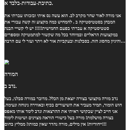
כתיבת-עבודות-בלבד א.
אני מודה לאור שחר מקרב לב. הוא עשה נס איתי ובזכותו עברתי את
המבחן בסטטיסטיקה ב . להמחיש כמה מקצוע זה קשה עבורי את
סטטיסטיקה א עברתי בפעם החמישית!!!!! יש לי קשייי הבנה
במקצועות הראליים ובמיוחד בכל מה שקשור למתמטיקה ומספרים
והיגיון מהסוג הזה. בסבלנות ובעקביות אור לא ויתר ועזר לי עם הרבה
שיעורים ביסודיות ובשיטתיות ובאכפתיות רבה ובעידוד . אני ממליצה
בחום!!!!!!!!!
המורה
נדב ב.
נדב מורה מקצועי בצורה יוצאת מן הכלל. מדובר במורה סבלני, בעל
חוש הומור, תמיד מעביר את השיעורים בכיף ובאווירה נינוחה ונעימה.
אני חייב לציין שבקושי ראיתי את ההרצאות ונדב לימד אותי מאפס
בצורה מושלמת! מורה בעל כישורי הוראה מצוינים ושיטות לימוד
ייחודיות! אין מילים, מורה נהדר שאין כמותו! ממליץ בחום!!!