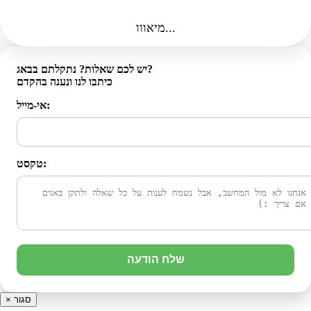
מיאווו...
יש לכם שאלות? נתקלתם בבאג?
כיתבו לנו ונענה בהקדם
אי-מייל:
טקסט:
שלח הודעה
סגור
×