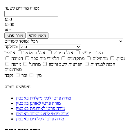
טווח מחירים לשעה:
₪50
₪200
סוג:
מאמן פרטי
מורה פרטי
מוסד לימודים:
מחלקה:
מקום מפגש:
אצל המורה
אצל התלמיד
אונליין
נסיון:
מתחילים
מתקדמים
תלמידי בית ספר
חטיבה
הכנה לבגרויות
הפרעות קשב וריכוז
מתרגל
מרצה
סטודנטים
מין:
זכר
נקבה
חיפושים דומים
מורה פרטי לכלי מקלדת באבטין
מורה פרטי לאורגן באבטין
מורה פרטי לאורגנית באבטין
מורה פרטי לסינטיסייזר באבטין
מורה פרטי לקלידים באבטין