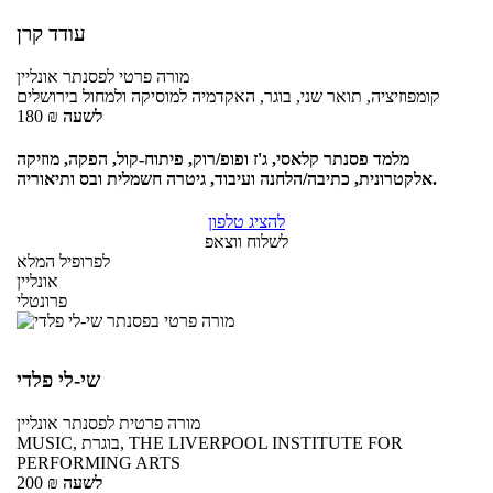
עודד קרן
מורה פרטי
לפסנתר
אונליין
קומפוזיציה, תואר שני, בוגר, האקדמיה למוסיקה ולמחול בירושלים
לשעה
₪
180
מלמד פסנתר קלאסי, ג'ז ופופ/רוק, פיתוח-קול, הפקה, מוזיקה
אלקטרונית, כתיבה/הלחנה ועיבוד, גיטרה חשמלית ובס ותיאוריה.
להציג טלפון
לשלוח ווצאפ
לפרופיל המלא
אונליין
פרונטלי
שי-לי פלדי
מורה פרטית
לפסנתר
אונליין
MUSIC, בוגרת, THE LIVERPOOL INSTITUTE FOR
PERFORMING ARTS
לשעה
₪
200