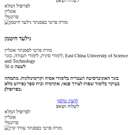
לשלוח ווצאפ
לפרופיל המלא
אונליין
פרונטלי
גילעד חיטמן
מורה פרטי
לפסנתר
אונליין
לימודי סינית, לימודי תעודה, בוגר, East China University of Science
and Technology
לשעה
₪
50
בוגר האוניברסיטה העברית בלימודי אסיה וקרימינולוגיה. מתמחה
בעיקר בלימוד שפות לצורך פנאי, אקדמיה ובית ספר (פירוט מלא
בפרופיל).
להציג טלפון
לשלוח ווצאפ
לפרופיל המלא
אונליין
פרונטלי