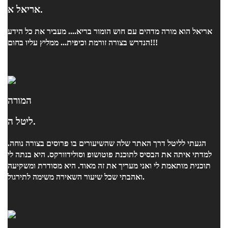
אריאל א.
אמנים בעיר וכמובן שגם באה איתי לראיון קבלה ועברה איתי ביחד את
היום המותח הזה. התהליך שעברתי איתה, לא רק שבזכותו עברתי את
אריאל הוא מורה מדהים עם חוש הומור בריא.... מעביר את כל הידע
הראיון בהצלחה אלא גם התחלתי עם הלימודים עם ביטחון שלא היה לי
הנדרש בצורה זורמת וכיפית... ממליץ עליו בחום!!!
קודם לכן. בחורה מדהימה שבאמת זכיתי להכיר ואני כותב את ההמלצה
הזאת כדי לעזור לכל מי שמתלבט וצריך את ההכוונה הזאת.
המורה
ליטל ה.
הגעתי לליטל דרך האתר שלה שהשיעורים בו פרוסים בצורה נוחה.
למדתי איתה את הבסיס לתוכנת פוטושופ וסולידוורקס. היא בנתה לי
תוכנית מותאמת לי ואני מעריך את זה מאוד. היא מסודרת ומשקיעה
ואהבתי שכל שיעור השאירה משימה לתירגול.