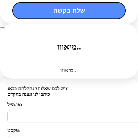
שלח בקשה
מיאווו..
מיאווו...
יש לכם שאלות? נתקלתם בבאג?
כיתבו לנו ונענה בהקדם
אי-מייל:
טקסט: