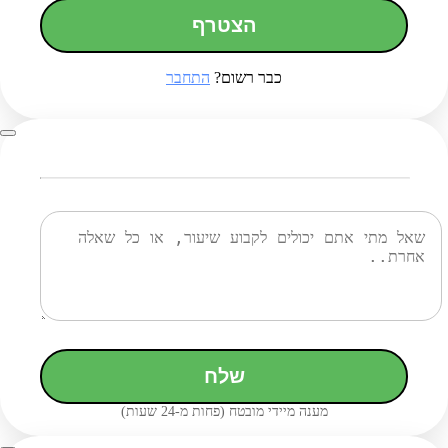
הצטרף
כבר רשום?
התחבר
שלח
מענה מיידי מובטח (פחות מ-24 שעות)