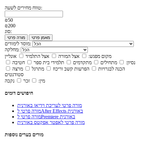
טווח מחירים לשעה:
₪50
₪200
סוג:
מאמן פרטי
מורה פרטי
מוסד לימודים:
מחלקה:
מקום מפגש:
אצל המורה
אצל התלמיד
אונליין
נסיון:
מתחילים
מתקדמים
תלמידי בית ספר
חטיבה
הכנה לבגרויות
הפרעות קשב וריכוז
מתרגל
מרצה
סטודנטים
מין:
זכר
נקבה
חיפושים דומים
מורה פרטי לעריכת וידיאו באורנית
מורה פרטי לAfter Effects באורנית
מורה פרטי לPremiere באורנית
מורה פרטי לאפטר אפקטס באורנית
מורים בערים נוספות