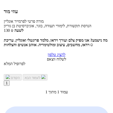
עוזי מור
מורה פרטי
לפרמייר
אונליין
הנדסת תקשורת, לימודי תעודה, בוגר, אוניברסיטת בן גוריון
לשעה
₪
130
מה נישמע? אני מפיק צלם ועורך וידאו. מלמד פרונטלי ואונליין. עריכת
וידאו, מחשבים, עיצוב ומולטימדיה. אוהב אנשים והצלחות☺
להציג טלפון
לשלוח ווצאפ
לפרופיל המלא
לעמוד הבא
הקודם
1
עמוד 1 מתוך 1