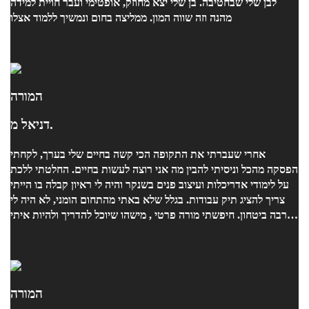
לבן שלי שבחטיבה. בן שלי יצא מחוזק, אופטימי ועבר חויית למידה
מהנה וזה שווה המון. ממליצה בחום ונמשיך ללמוד אצלו
המורה
דניאל מ.
אחרי שעברתי את התקופה הכי קשה בחיים שלי בערך, לקחתי
הפסקה מהכל וניסיתי להבין מה אני רוצה לעשות בחיים. החלטתי ללכת
על לימודי אדריכלות ועיצוב פנים בשנקר והיה לי ראיון קבלה בו הייתי
צריך להציג תיק עבודות. בגלל שלא באתי מהתחום הומני, לא היה לי
הרבה ביטחון. חיפשתי מורה פרטי , מישהו שיוכל להדריך ולהיות איתי
לאורך כל הדרך. ואז מצאתי את דניאל. היא הייתה הרבה מעבר למורה,
ידעה לקרוא אותי, להבין אותי והכי חשוב להכיל אותה בתקופה לא
פשוטה בכלל. לאט לאט התחלנו לרקום מהשיחות שלנו ומהסיפורים
שלי תיק עבודות שאני כל כך גאה בו. כל כך אישי ואמיתי. דניאל ידעה
איך לגשת אליי, לדחוף אותי ואיך לפתח את היצירתיות שבי דרך
המורה
הדברים שאהבתי ועברתי. היא גם לקחה אותי לכל מיני תערוכות של