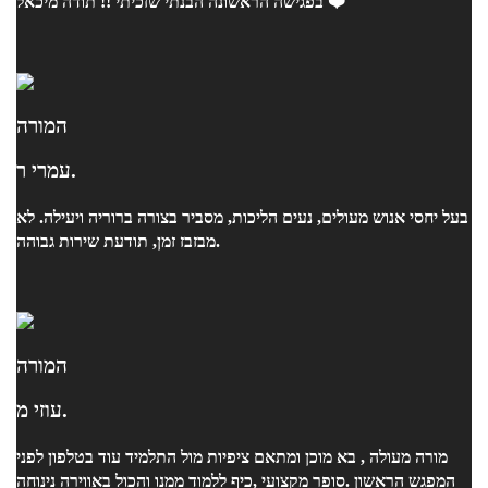
בפגישה הראשונה הבנתי שזכיתי !! תודה מיכאל ❤️
המורה
עמרי ר.
בעל יחסי אנוש מעולים, נעים הליכות, מסביר בצורה ברוריה ויעילה. לא
מבזבז זמן, תודעת שירות גבוהה.
המורה
עוזי מ.
מורה מעולה , בא מוכן ומתאם ציפיות מול התלמיד עוד בטלפון לפני
המפגש הראשון .סופר מקצועי ,כיף ללמוד ממנו והכול באווירה נינוחה