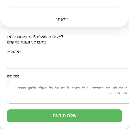
מיאווו...
יש לכם שאלות? נתקלתם בבאג?
כיתבו לנו ונענה בהקדם
אי-מייל:
טקסט:
שלח הודעה