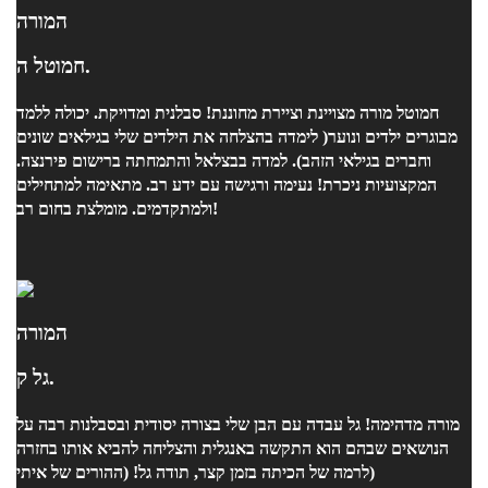
המורה
חמוטל ה.
חמוטל מורה מצויינת וציירת מחוננת! סבלנית ומדויקת. יכולה ללמד
מבוגרים ילדים ונוער( לימדה בהצלחה את הילדים שלי בגילאים שונים
וחברים בגילאי הזהב). למדה בבצלאל והתמחתה ברישום פירנצה.
המקצועיות ניכרת! נעימה ורגישה עם ידע רב. מתאימה למתחילים
ולמתקדמים. מומלצת בחום רב!
המורה
גל ק.
מורה מדהימה! גל עבדה עם הבן שלי בצורה יסודית ובסבלנות רבה על
הנושאים שבהם הוא התקשה באנגלית והצליחה להביא אותו בחזרה
לרמה של הכיתה בזמן קצר, תודה גל! (ההורים של איתי)