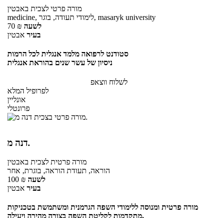
מורה פרטי
לצכית
באבטין
medicine, לימודי תעודה, בוגר, masaryk university
לשעה
₪
70
בעיר
אבטין
סטודנט לרפואה מלמד אנגלית לכל הרמות
ניסיון של עשר שנים בהוראת אנגלית
לשלוח ווצאפ
לפרופיל המלא
אונליין
פרונטלי
דנה מ.
מורה פרטית
לצכית
באבטין
הוראה, תעודת הוראה, בוגרת, אחר
לשעה
₪
100
בעיר
אבטין
מורה פרטית ומנוסה ללימודי השפה הגרמנית ומשתמשת בטכניקות
מתקדמות לקליטת השפה בצורה מהירה ויעילה.