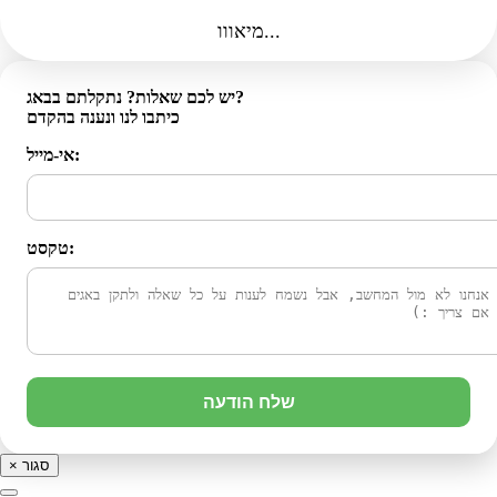
מיאווו...
יש לכם שאלות? נתקלתם בבאג?
כיתבו לנו ונענה בהקדם
אי-מייל:
טקסט:
שלח הודעה
סגור
×