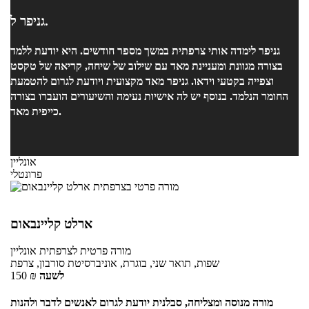
אמיתי בשפה הצרפתית, ועם אדם מופלא ומיוחד להמשך החיים. אין
גניפר ל.
מילין לתאר כמה אני ממליצה עליה בתור מורה !!
גניפר לימדה אותי צרפתית במשך מספר חודשים. היא יודעת ללמד
בצורה מגוונת ומעניינת מאד עם שילוב של שיחה, קריאה של טקסט
וצפייה בקטעי וידאו. גניפר מאד מקצועית ויודעת לגרום להטמעת
החומר הנלמד. בנוסף יש לה אישיות נעימה והשיעורים הועברו בצורה
כייפית מאד.
אונליין
פרונטלי
ארלט קליינבאום
מורה פרטית
לצרפתית
אונליין
שפות, תואר שני, בוגרת, אוניברסיטת סורבון, צרפת
לשעה
₪
150
מורה מנוסה ומצליחה, סבלנית יודעת לגרום לאנשים לדבר ולהנות