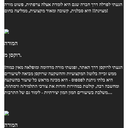
הגעתי לפרלה דרך חברה שגם היא לומדת אצלה צרפתית, פשוט מורה
מצוינת!! היא סבלנית, קשובה ומאוד מקצועית, ממליצה בחום!
המורה
רוקסן מ.
הגעתי לרוקסן דרך האתר, ופגשתי מורה מדהימה ומופלאה מאין כמוה!
ממש זכייה בלוטו! המקצועיות וההשקעה שרוקסן מביאה לשיעורים
היא בלתי ניתנת לפספוס - היא מכינה מראש כל שיעור בהשקעה
ומחשבה רבה, קולטת במהירות וחדות את צורכי התלמיד/ה ורמתו/ה,
משלבת בשיעורים המון המון יצירתיות - לימוד גם של התרבות
הצרפתית: דרך שירים, סיפורים, אומנות, אישים חשובים, מאכלים
ואורח חיים. רוקסן, בתור צרפתייה לשעבר, מביאה איתה כמורה
תחושה של אותנטיות ומקצועיות שמתאימה את עצמה מתלמיד
לתלמיד. בנוסף למקצועיות ולמסירות האדירה, זכיתי להכיר את רוקסן -
מיוחדת, חכמה, מצחיקה, רגישה ונעימה. יצאתי מהשיעורים עם ביטחון
המורה