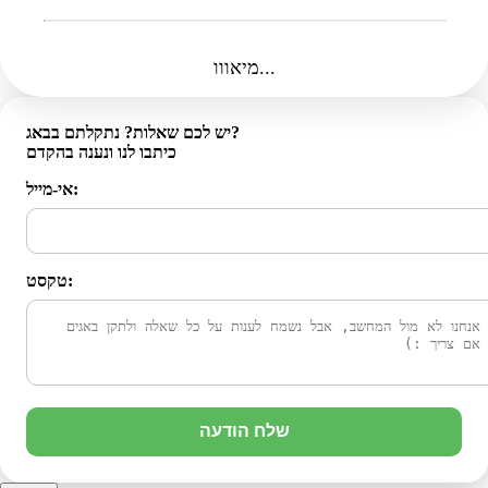
מיאווו...
יש לכם שאלות? נתקלתם בבאג?
כיתבו לנו ונענה בהקדם
אי-מייל:
טקסט:
שלח הודעה