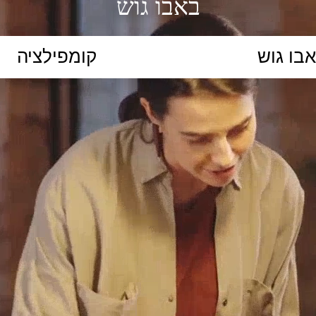
באבו גוש
הקלידו נושא לימוד...
ללמוד
ללמוד אונליין
פרונטלי
ת קשב וריכוז
השכלה גבוהה
תיכון
יסודי
כל המ
כלי סינון