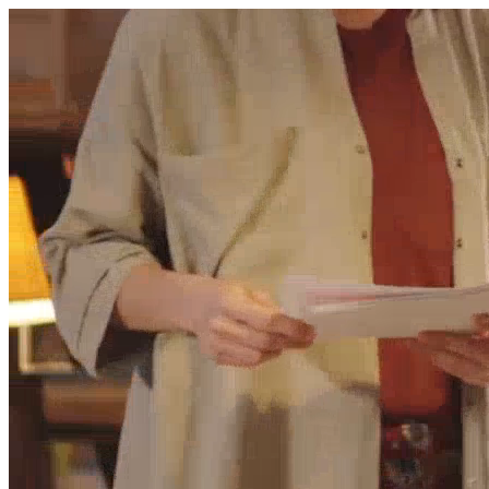
היום לומדים
משהו חדש.
מצאו מורה
הצטרפות מורים פרטיים
שירות לקוחות
על הצוות שלנו :)
משרות פתוחות
התחברות
כל הזכויות שמורות 2026 © Lessoons
חיפוש
המורים הטובים
בישראל, במקום אחד.