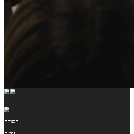
המורה
נור ח.