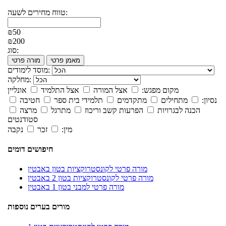
טווח מחירים לשעה:
₪50
₪200
סוג:
מאמן פרטי
מורה פרטי
מוסד לימודים:
מחלקה:
מקום מפגש:
אצל המורה
אצל התלמיד
אונליין
נסיון:
מתחילים
מתקדמים
תלמידי בית ספר
חטיבה
הכנה לבגרויות
הפרעות קשב וריכוז
מתרגל
מרצה
סטודנטים
מין:
זכר
נקבה
חיפושים דומים
מורה פרטי לקונסטרוקציות בטון באבטין
מורה פרטי לקונסטרוקציות בטון 2 באבטין
מורה פרטי למבני בטון 1 באבטין
מורים בערים נוספות