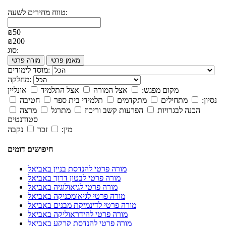
טווח מחירים לשעה:
₪50
₪200
סוג:
מאמן פרטי
מורה פרטי
מוסד לימודים:
מחלקה:
מקום מפגש:
אצל המורה
אצל התלמיד
אונליין
נסיון:
מתחילים
מתקדמים
תלמידי בית ספר
חטיבה
הכנה לבגרויות
הפרעות קשב וריכוז
מתרגל
מרצה
סטודנטים
מין:
זכר
נקבה
חיפושים דומים
מורה פרטי להנדסת בניין באביאל
מורה פרטי לבטון דרוך באביאל
מורה פרטי לגיאולוגיה באביאל
מורה פרטי לגיאומכניקה באביאל
מורה פרטי לדינמיקת מבנים באביאל
מורה פרטי להידראוליקה באביאל
מורה פרטי להנדסת קרקע באביאל