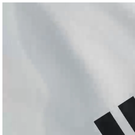
היום לומדים
משהו חדש.
מצאו מורה
הצטרפות מורים פרטיים
שירות לקוחות
על הצוות שלנו :)
משרות פתוחות
התחברות
כל הזכויות שמורות 2026 © Lessoons
חיפוש
המורים הטובים
בישראל, במקום אחד.