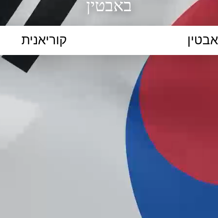
באבטין
הקלידו נושא לימוד...
ללמוד
ללמוד אונליין
פרונטלי
ת קשב וריכוז
השכלה גבוהה
תיכון
יסודי
כל המ
כלי סינון