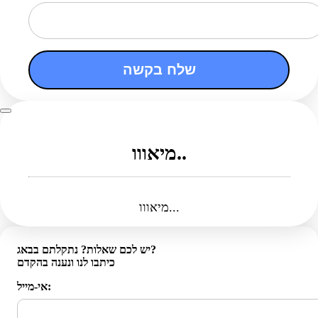
שלח בקשה
מיאווו..
מיאווו...
יש לכם שאלות? נתקלתם בבאג?
כיתבו לנו ונענה בהקדם
אי-מייל: