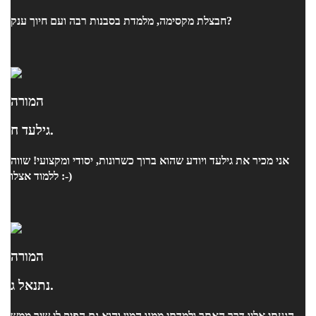
חבצלת מקסימה, מלמדת בסבנות רבה ועם חיוך ענק?
המורה
גילעד ח.
אני מכיר את גילעד ויודע שהוא ברוך כשרונות, יסודי ומקצועי! שווה
ללמוד אצלו :-)
המורה
נתנאל ג.
הגעתי אליו דרך האתר ולמדתי ממנו המון והוא גם הפיק לי שיר ממש