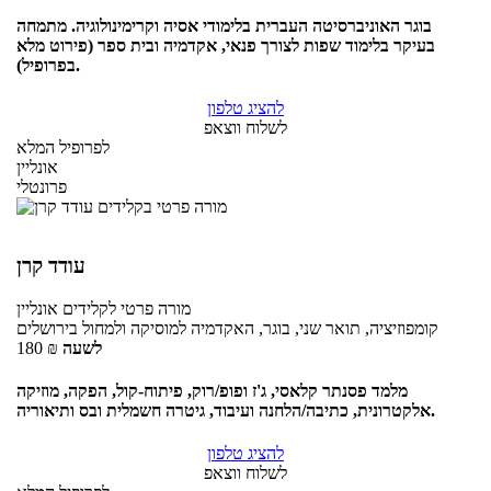
בוגר האוניברסיטה העברית בלימודי אסיה וקרימינולוגיה. מתמחה
בעיקר בלימוד שפות לצורך פנאי, אקדמיה ובית ספר (פירוט מלא
בפרופיל).
להציג טלפון
לשלוח ווצאפ
לפרופיל המלא
אונליין
פרונטלי
עודד קרן
מורה פרטי
לקלידים
אונליין
קומפוזיציה, תואר שני, בוגר, האקדמיה למוסיקה ולמחול בירושלים
לשעה
₪
180
מלמד פסנתר קלאסי, ג'ז ופופ/רוק, פיתוח-קול, הפקה, מוזיקה
אלקטרונית, כתיבה/הלחנה ועיבוד, גיטרה חשמלית ובס ותיאוריה.
להציג טלפון
לשלוח ווצאפ