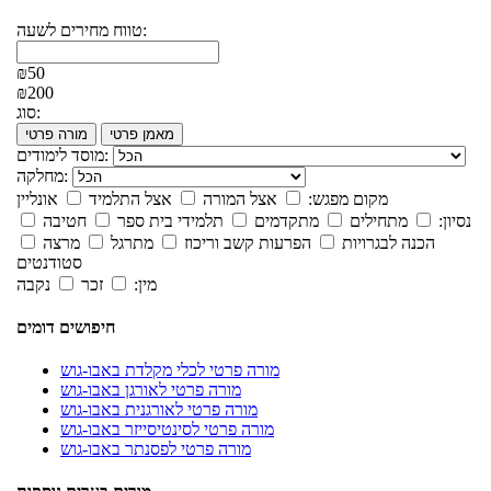
טווח מחירים לשעה:
₪50
₪200
סוג:
מאמן פרטי
מורה פרטי
מוסד לימודים:
מחלקה:
מקום מפגש:
אצל המורה
אצל התלמיד
אונליין
נסיון:
מתחילים
מתקדמים
תלמידי בית ספר
חטיבה
הכנה לבגרויות
הפרעות קשב וריכוז
מתרגל
מרצה
סטודנטים
מין:
זכר
נקבה
חיפושים דומים
מורה פרטי לכלי מקלדת באבו-גוש
מורה פרטי לאורגן באבו-גוש
מורה פרטי לאורגנית באבו-גוש
מורה פרטי לסינטיסייזר באבו-גוש
מורה פרטי לפסנתר באבו-גוש