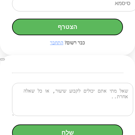
הצטרף
כבר רשום?
התחבר
שלח