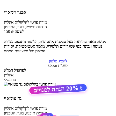
אבנר דמארי
מורה פרטי
לקלקולוס
אונליין
הנדסת חשמל, בוגר, הטכניון
לשעה
₪
150
מנוסה מאוד בהוראה בעל סבלנות אינסופית, הלימוד מתבצע בצורה
נעימה ונכונה כפי שמגדירים תלמידיי. מלמד סטטיסטיקה, יסודות
המימון וכל מקצועות המתמ
להציג טלפון
לשלוח ווצאפ
לפרופיל המלא
אונליין
פרונטלי
20%
הנחה למנויים
🏷️
גד צומאיי
מורה פרטי
לקלקולוס
אונליין
הנדסת תוכנה, בוגר, הטכניון
מנויים