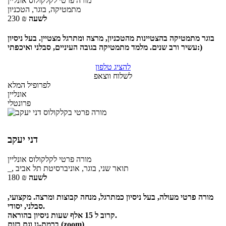
מורה פרטי
לקלקולוס
אונליין
מתמטיקה, בוגר, הטכניון
לשעה
₪
230
בוגר מתמטיקה בהצטיינות מהטכניון, מרצה ומתרגל מצטיין. בעל ניסיון
עשיר ורב שנים. מלמד מתמטיקה בגובה העיניים, סבלני ואיכפתי:)
להציג טלפון
לשלוח ווצאפ
לפרופיל המלא
אונליין
פרונטלי
דני יעקב
מורה פרטי
לקלקולוס
אונליין
_, תואר שני, בוגר, אוניברסיטת תל אביב
לשעה
₪
180
מורה פרטי מעולה, בעל ניסיון כמתרגל, מנחה קבוצות ומרצה. מקצועי,
סבלני, יסודי.
קרוב ל 15 אלף שעות ניסיון בהוראה.
ברמת-גן וגם בזום (zoom)