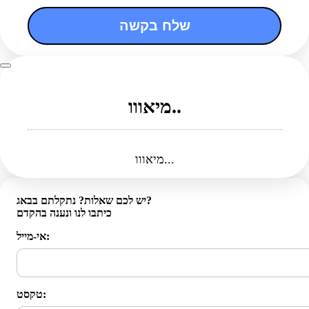
שלח בקשה
מיאווו..
מיאווו...
יש לכם שאלות? נתקלתם בבאג?
כיתבו לנו ונענה בהקדם
אי-מייל:
טקסט: