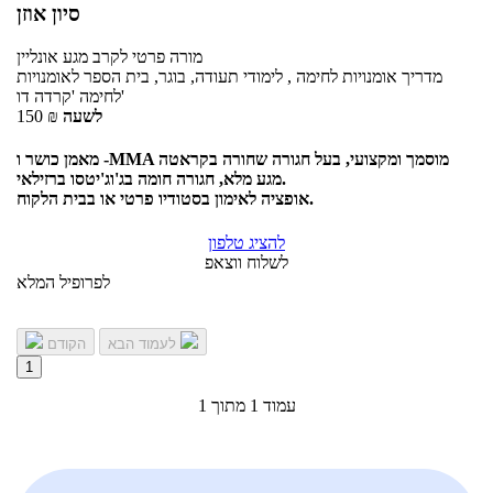
סיון אוזן
מורה פרטי
לקרב מגע
אונליין
מדריך אומנויות לחימה , לימודי תעודה, בוגר, בית הספר לאומנויות
לחימה 'קרדה דו'
לשעה
₪
150
מאמן כושר ו -MMA מוסמך ומקצועי, בעל חגורה שחורה בקראטה
מגע מלא, חגורה חומה בג'וג'יטסו ברזילאי.
אופציה לאימון בסטודיו פרטי או בבית הלקוח.
להציג טלפון
לשלוח ווצאפ
לפרופיל המלא
לעמוד הבא
הקודם
1
עמוד 1 מתוך 1