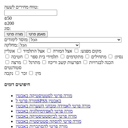
טווח מחירים לשעה:
₪50
₪200
סוג:
מאמן פרטי
מורה פרטי
מוסד לימודים:
מחלקה:
מקום מפגש:
אצל המורה
אצל התלמיד
אונליין
נסיון:
מתחילים
מתקדמים
תלמידי בית ספר
חטיבה
הכנה לבגרויות
הפרעות קשב וריכוז
מתרגל
מרצה
סטודנטים
מין:
זכר
נקבה
חיפושים דומים
מורה פרטי לסטטיסטיקה באבטין
מורה פרטי לSPSS באבטין
מורה פרטי לאמידה ומבחני השערות באבטין
מורה פרטי לאפידמיולוגיה באבטין
מורה פרטי לביוסטטיסטיקה באבטין
מורה פרטי להסקה סטטיסטית באבטין
מורה פרטי להסתברות באבטין