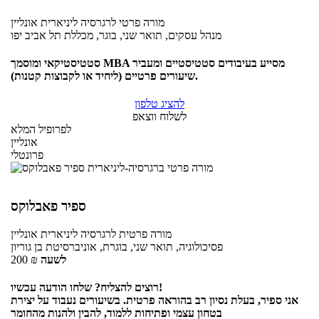
מורה פרטי
לרגרסיה ליניארית
אונליין
מנהל עסקים, תואר שני, בוגר, מכללת תל אביב יפו
סטטיסטיקאי ומוסמך MBA מסייע בעיבודים סטטיסטיים ומעביר
שיעורים פרטיים (ליחיד או לקבוצות קטנות).
להציג טלפון
לשלוח ווצאפ
לפרופיל המלא
אונליין
פרונטלי
ספיר פאבלוקס
מורה פרטית
לרגרסיה ליניארית
אונליין
פסיכולוגיה, תואר שני, בוגרת, אוניברסיטת בן גוריון
לשעה
₪
200
רוצים להצליח? שלחו הודעה עכשיו!
אני ספיר, בעלת נסיון רב בהוראה פרטית. בשיעורים נעבוד על יצירת
בטחון עצמי ופתיחות ללמוד, להבין ולהנות מהחומר