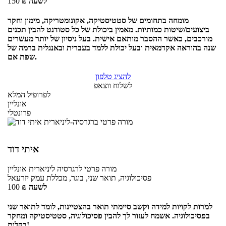
לשעה
₪
150
מומחה בתחומים של סטטיסטיקה, אקונומטריקה, מימון וחקר
ביצועים/שיטות כמותיות. מאמין ביכולת של כל סטודנט להבין תכנים
מורכבים, כאשר ההסבר מותאם אישית. בעל ניסיון של יותר מעשרים
שנה בהוראה אקדמאית ובעל יכולת ללמד בעברית ובאנגלית ברמה של
שפת אם.
להציג טלפון
לשלוח ווצאפ
לפרופיל המלא
אונליין
פרונטלי
איתי דוד
מורה פרטי
לרגרסיה ליניארית
אונליין
פסיכולוגיה, תואר שני, בוגר, מכללת עמק יזרעאל
לשעה
₪
100
למרות לקויות למידה וקשב סיימתי תואר בהצטיינות, לומד לתואר שני
בפסיכולוגיה. אשמח לעזור לך להבין פסיכולוגיה, סטטיסטיקה ומחקר
בקלות!