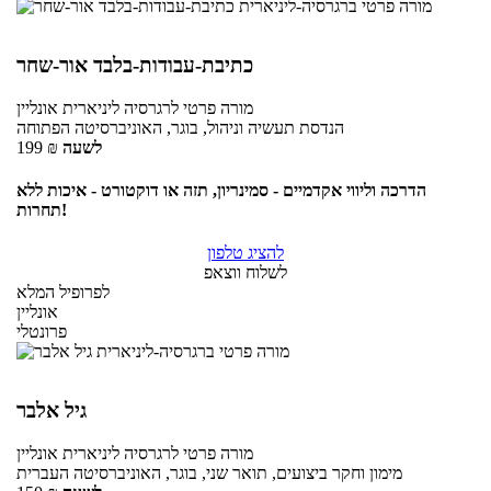
כתיבת-עבודות-בלבד אור-שחר
מורה פרטי
לרגרסיה ליניארית
אונליין
הנדסת תעשיה וניהול, בוגר, האוניברסיטה הפתוחה
לשעה
₪
199
הדרכה וליווי אקדמיים - סמינריון, תזה או דוקטורט - איכות ללא
תחרות!
להציג טלפון
לשלוח ווצאפ
לפרופיל המלא
אונליין
פרונטלי
גיל אלבר
מורה פרטי
לרגרסיה ליניארית
אונליין
מימון וחקר ביצועים, תואר שני, בוגר, האוניברסיטה העברית