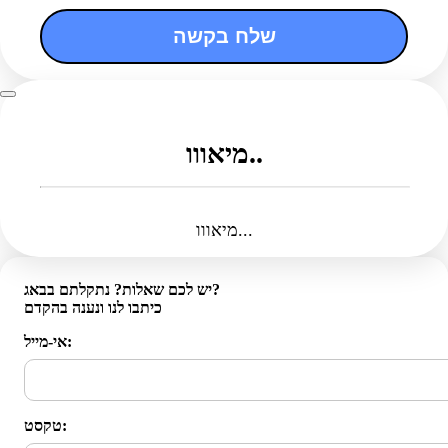
שלח בקשה
מיאווו..
מיאווו...
יש לכם שאלות? נתקלתם בבאג?
כיתבו לנו ונענה בהקדם
אי-מייל:
טקסט: