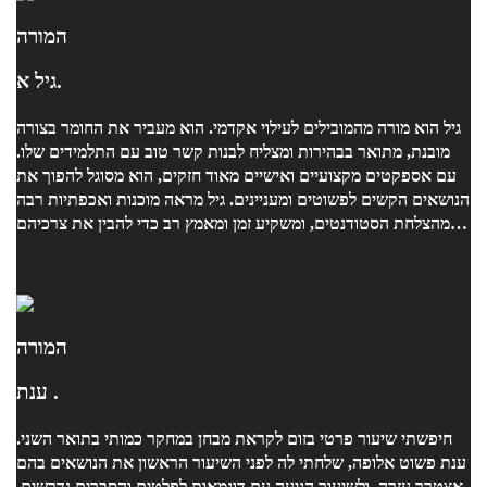
המורה
גיל א.
גיל הוא מורה מהמובילים לעילוי אקדמי. הוא מעביר את החומר בצורה
מובנת, מתואר בבהירות ומצליח לבנות קשר טוב עם התלמידים שלו.
עם אספקטים מקצועיים ואישיים מאוד חזקים, הוא מסוגל להפוך את
הנושאים הקשים לפשוטים ומעניינים. גיל מראה מוכנות ואכפתיות רבה
מהצלחת הסטודנטים, ומשקיע זמן ומאמץ רב כדי להבין את צרכיהם
ולעזור להם להתקדם. הוא תמיד משתדל למצוא דרכים חדשות
ויצירתיות להסביר ולהדגים את החומר, מה שמעשיר את הלמידה
ומקנה חוויית לימוד חיובית. אני ממליצה בחום על גיל, ואני בטוחה
שהוא יוביל את כל סטודנט שלו להצלחה אקדמית ולהתעניינות רבה
בתחום. בברכה, נועה
המורה
ענת .
חיפשתי שיעור פרטי בזום לקראת מבחן במחקר כמותי בתואר השני.
ענת פשוט אלופה, שלחתי לה לפני השיעור הראשון את הנושאים בהם
אצטרך עזרה, ולשיעור הגיעה עם דוגמאות לפלטים והסברים נדרשים.