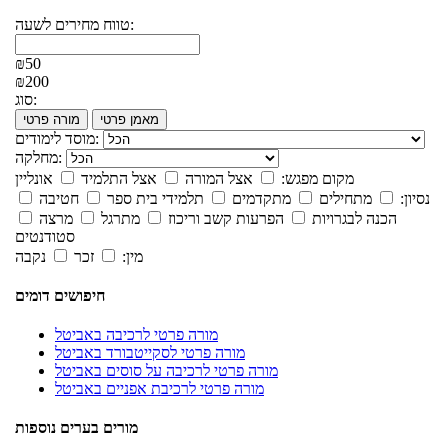
טווח מחירים לשעה:
₪50
₪200
סוג:
מאמן פרטי
מורה פרטי
מוסד לימודים:
מחלקה:
מקום מפגש:
אצל המורה
אצל התלמיד
אונליין
נסיון:
מתחילים
מתקדמים
תלמידי בית ספר
חטיבה
הכנה לבגרויות
הפרעות קשב וריכוז
מתרגל
מרצה
סטודנטים
מין:
זכר
נקבה
חיפושים דומים
מורה פרטי לרכיבה באביטל
מורה פרטי לסקייטבורד באביטל
מורה פרטי לרכיבה על סוסים באביטל
מורה פרטי לרכיבת אפניים באביטל
מורים בערים נוספות