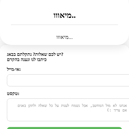
מיאווו..
מיאווו...
יש לכם שאלות? נתקלתם בבאג?
כיתבו לנו ונענה בהקדם
אי-מייל:
טקסט: