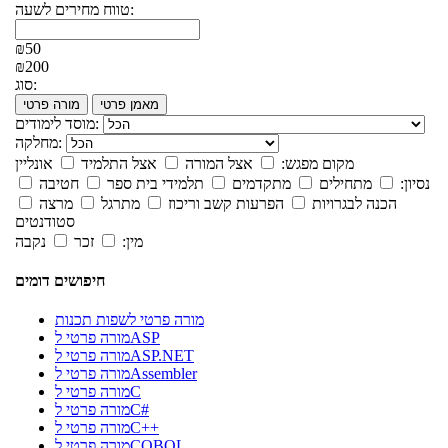
טווח מחירים לשעה:
₪50
₪200
סוג:
מאמן פרטי
מורה פרטי
מוסד לימודים:
מחלקה:
מקום מפגש:
אצל המורה
אצל התלמיד
אונליין
נסיון:
מתחילים
מתקדמים
תלמידי בית ספר
חטיבה
הכנה לבגרויות
הפרעות קשב וריכוז
מתרגל
מרצה
סטודנטים
מין:
זכר
נקבה
חיפושים דומים
מורה פרטי לשפות תכנות
מורה פרטי לASP
מורה פרטי לASP.NET
מורה פרטי לAssembler
מורה פרטי לC
מורה פרטי לC#
מורה פרטי לC++
מורה פרטי לCOBOL