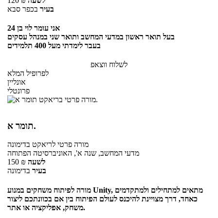
לשעה
₪
120
בעיר
בכפר סבא
אני עומר לוי בן 24
בעל תואר ראשון במדעי המחשב ותואר שני במנהל עסקים
בעבר לימדתי מעל 400 תלמידים
לשלוח ווצאפ
לפרופיל המלא
אונליין
פרונטלי
תומר א.
מורה פרטי
לריאקט
בדימונה
מדעי המחשב, שנה א', האוניברסיטה הפתוחה
לשעה
₪
150
בעיר
בדימונה
מורה לפיתוח משחקים במנוע Unity, מתאים למתחילים ולמתקדמים
כאחד, דרך מצויינת להיכנס לעולם הפיתוח בין אם בכוונתכם ליצור
משחק, אפליקציה או אתר.