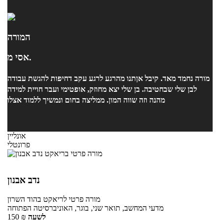
המורה
אסי מ.
מורה נחמד מאד. קיבל אןתנו מהרגע לרגע עקב דחיפות להגשת עבודה
לבן שלי שבחטיבה. בן שלי יצא מחוזק, אופטימי ועבר חויית למידה
מהנה וזה שווה המון. ממליצה בחום ונמשיך ללמוד אצלו
אונליין
פרונטלי
נדב אבנון
מורה פרטי
לריאקט
בהוד השרון
מדעי המחשב, תואר שני, בוגר, האוניברסיטה הפתוחה
לשעה
₪
150