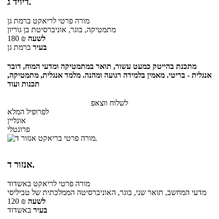
דיויד ג.
מורה פרטי
לריאקט
ברמת גן
מתמטיקה, בוגר, אוניברסיטת בן גוריון
לשעה
₪
180
בעיר
ברמת גן
מתכנת בהייטק כמעט עשור, תואר במתמטיקה ומדעי המוח, דובר
אנגלית - בריטי. מאמין בלמידה רגועה ומהנה. מלמד אנגלית, מתמטיקה,
תכנות ועוד
לשלוח ווצאפ
לפרופיל המלא
אונליין
פרונטלי
אנזור ד.
מורה פרטי
לריאקט
באשדוד
מדעי המחשב, תואר שני, בוגר, האוניברסיטה הממלכתית של טביליסי
לשעה
₪
120
בעיר
באשדוד