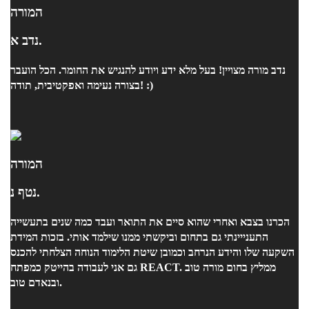
המורה
נדב א.
נדב מורה מצויין! בעל מלא ידע ויודע להנגיש את החומר. הכל הועבר
בצורה נעימה ואפקטיבית, תודה! :)
המורה
נטף נ.
הכרנו בצבא ואחרי שהוא סיים את התואר ועבד כמה שנים בתעשייה
התענייינתי גם בתחום וביקשתי ממנו שילמד אותי. בזכות המידת
השקעה שלו והידע הנרחב וכמובן שיטת הלימוד הנוחה הצלחתי להכנס
גם אני לעבודה בהייטק כמפתח REACT. ממליץ בחום מורה טוב
ובנאדם טוב.