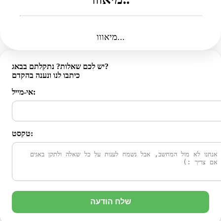
מיאווו...
יש לכם שאלות? נתקלתם בבאג?
כיתבו לנו ונענה בהקדם
אי-מייל:
טקסט:
שלח הודעה