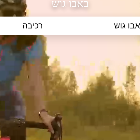
באבו גוש
הקלידו נושא לימוד...
ללמוד
ללמוד אונליין
פרונטלי
ת קשב וריכוז
השכלה גבוהה
תיכון
יסודי
כל המ
כלי סינון