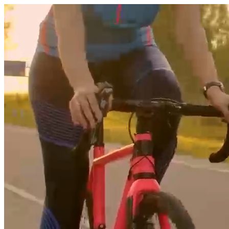
היום לומדים
משהו חדש.
מצאו מורה
הצטרפות מורים פרטיים
שירות לקוחות
על הצוות שלנו :)
משרות פתוחות
התחברות
כל הזכויות שמורות 2026 © Lessoons
חיפוש
המורים הטובים
בישראל, במקום אחד.