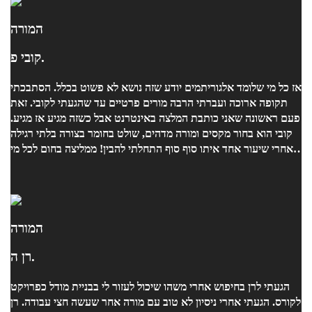
המורה
קובי פ.
אז כל מי שלומד אלגוריתמים יודע שזה נושא לא פשוט בכלל. הסתבכתי
תקופה ארוכה ועברתי הרבה מורים פרטיים עד שהגעתי לקובי. זאת
פעם ראשונה שאני כותבת המלצה באינטרנט אבל כשזה מגיע אז מגיע.
קובי הוא בחור מקסים ומורה מדהים, שולט בחומר בצורה בלתי רגילה
ואחרי שיעור אחד איתו סוף סוף התחלתי להבין! ממליצה בחום לכל מי
שצריך עזרה בחומר.
המורה
רן ה.
הגעתי לרן בחיפוש אחרי משהו שיכול לעזור לי בבניית מודל כפרויקט
לקורס. הגעתי אחרי ניסיון לא טוב עם מורה אחר שעשה חצי עבודה. רן