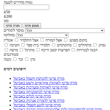
טווח מחירים לשעה:
₪50
₪200
סוג:
מאמן פרטי
מורה פרטי
מוסד לימודים:
מחלקה:
מקום מפגש:
אצל המורה
אצל התלמיד
אונליין
נסיון:
מתחילים
מתקדמים
תלמידי בית ספר
חטיבה
הכנה לבגרויות
הפרעות קשב וריכוז
מתרגל
מרצה
סטודנטים
מין:
זכר
נקבה
חיפושים דומים
מורה פרטי להנדסת חשמל באביטל
מורה פרטי לאותות אקראיים ורעש באביטל
מורה פרטי לאותות ומערכות באביטל
מורה פרטי לביומכניקה באביטל
מורה פרטי לגלים באביטל
מורה פרטי להמרת אנרגיה באביטל
מורה פרטי להנע חשמלי באביטל
מורה פרטי להתפשטות גלים אלקטרומגנטיים וקרינה באביטל