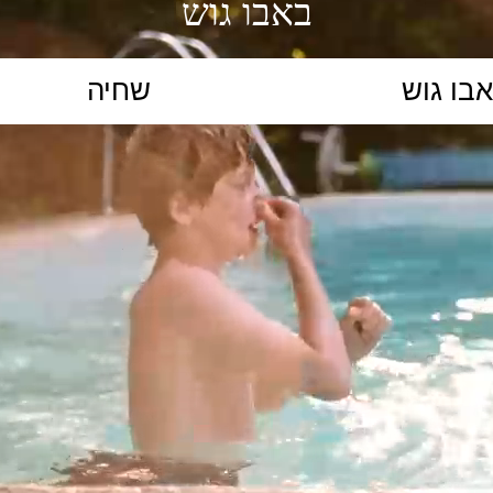
באבו גוש
הקלידו נושא לימוד...
ללמוד
ללמוד אונליין
פרונטלי
ת קשב וריכוז
השכלה גבוהה
תיכון
יסודי
כל המ
כלי סינון