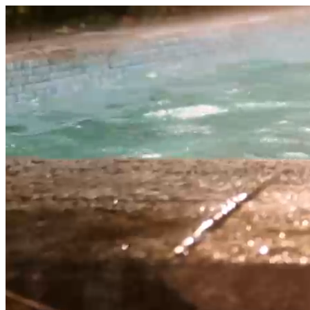
היום לומדים
משהו חדש.
מצאו מורה
הצטרפות מורים פרטיים
שירות לקוחות
על הצוות שלנו :)
משרות פתוחות
התחברות
כל הזכויות שמורות 2026 © Lessoons
חיפוש
המורים הטובים
בישראל, במקום אחד.